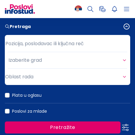
Pretraga
Pozicija, poslodavac ili ključna reč
Pozicija, poslodavac ili ključna reč
Izaberite grad
Grad
Oblast rada
Oblast rada
Plata u oglasu
Poslovi za mlade
Pretražite