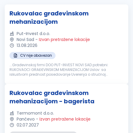
Rukovalac građevinskom
mehanizacijom
Put-Invest d.o.o.
Novi Sad
-
Izvan pretražene lokacije
13.08.2026
CV nije obavezan
...Građevinskoj firmi DOO PUT-INVEST NOVI SAD potrebni:
RUKOVAOCI GRAĐEVINSKOM MEHANIZACIJOM Uslov: sa
iskustvom prednost posedovanje Uverenja o stručnoj
osposobljenosti za rukovanje
građevinskim
mašinama
....
Rukovalac građevinskom
mehanizacijom - bagerista
Termomont d.o.o.
Pančevo
-
Izvan pretražene lokacije
02.07.2027