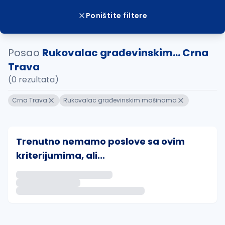
Poništite filtere
Posao
Rukovalac građevinskim... Crna
Trava
(0 rezultata)
Crna Trava
Rukovalac građevinskim mašinama
Trenutno nemamo poslove sa ovim
kriterijumima, ali...
Ako sačuvate ovu pretragu, obavestićemo vas putem 