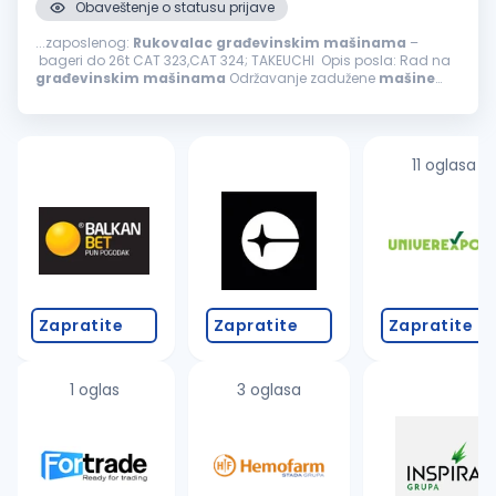
Obaveštenje o statusu prijave
...zaposlenog:
Rukovalac
građevinskim
mašinama
–
bageri do 26t CAT 323,CAT 324; TAKEUCHI Opis posla: Rad na
građevinskim
mašinama
Održavanje zadužene
mašine
Samostalno i timsko obavljanje poslova Uslovi: Radno
iskustvo neophodno...
11 oglasa
Zapratite
Zapratite
Zapratite
1 oglas
3 oglasa