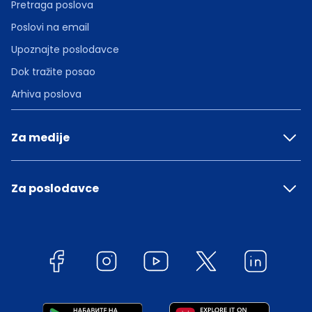
Pretraga poslova
Poslovi na email
Upoznajte poslodavce
Dok tražite posao
Arhiva poslova
Za medije
Za poslodavce