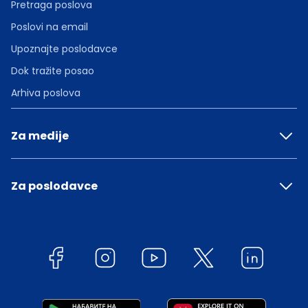
Pretraga poslova
Poslovi na email
Upoznajte poslodavce
Dok tražite posao
Arhiva poslova
Za medije
Za poslodavce