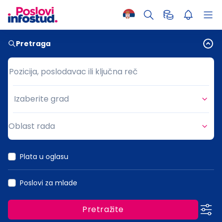
Pretraga
Pozicija, poslodavac ili ključna reč
Pozicija, poslodavac ili ključna reč
Izaberite grad
Grad
Oblast rada
Oblast rada
Plata u oglasu
Poslovi za mlade
Pretražite