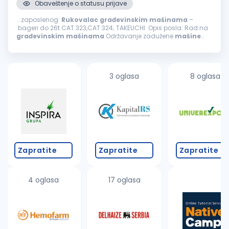
Obaveštenje o statusu prijave
...zaposlenog:
Rukovalac
građevinskim
mašinama
–
bageri do 26t CAT 323,CAT 324; TAKEUCHI Opis posla: Rad na
građevinskim
mašinama
Održavanje zadužene
mašine
Samostalno i timsko obavljanje poslova Uslovi: Radno
iskustvo neophodno...
3 oglasa
8 oglasa
Zapratite
Zapratite
Zapratite
4 oglasa
17 oglasa