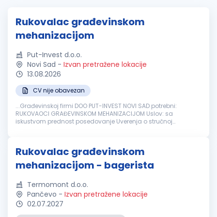
Rukovalac građevinskom
mehanizacijom
Put-Invest d.o.o.
Novi Sad
-
Izvan pretražene lokacije
13.08.2026
CV nije obavezan
...Građevinskoj firmi DOO PUT-INVEST NOVI SAD potrebni:
RUKOVAOCI GRAĐEVINSKOM MEHANIZACIJOM Uslov: sa
iskustvom prednost posedovanje Uverenja o stručnoj
osposobljenosti za rukovanje
građevinskim
mašinama
....
Rukovalac građevinskom
mehanizacijom - bagerista
Termomont d.o.o.
Pančevo
-
Izvan pretražene lokacije
02.07.2027