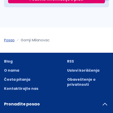
Posao
Gornji Milanovac
Blog
RSS
O nama
Uslovi korišćenja
Česta pitanja
Obaveštenje o
privatnosti
Kontaktirajte nas
Pronađite posao