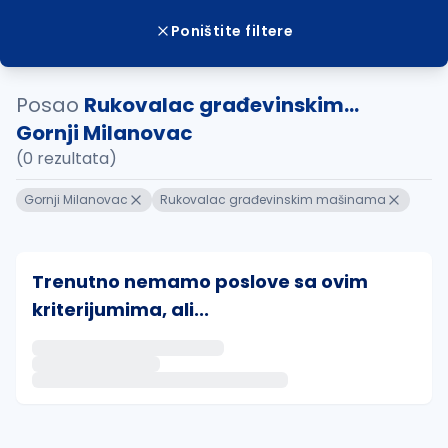
Poništite filtere
Posao
Rukovalac građevinskim...
Gornji Milanovac
(0 rezultata)
Gornji Milanovac
Rukovalac građevinskim mašinama
Trenutno nemamo poslove sa ovim
kriterijumima, ali...
Ako sačuvate ovu pretragu, obavestićemo vas putem 