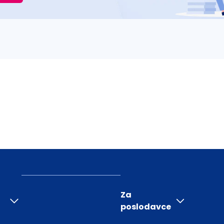
Za
poslodavce