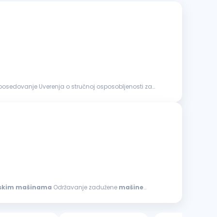
skim
mašinama
Održavanje zadužene
mašine