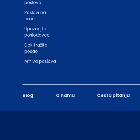
poslova
Poslovi na
email
Upoznajte
poslodavce
Dok tražite
posao
Arhiva poslova
Blog
O nama
Česta pitanja