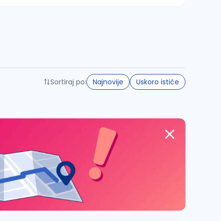
Sortiraj po:
Najnovije
Uskoro ističe