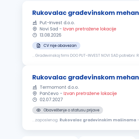
Rukovalac građevinskom mehan
Put-Invest d.o.o.
Novi Sad
-
Izvan pretražene lokacije
13.08.2026
CV nije obavezan
...Građevinskoj firmi DOO PUT-INVEST NOVI SAD potrebni: RUKOVAOCI GRAĐEVINSKOM MEHANIZACIJO
rukovanje
građevinskim
mašinama
....
Rukovalac građevinskom mehani
Termomont d.o.o.
Pančevo
-
Izvan pretražene lokacije
02.07.2027
Obaveštenje o statusu prijave
...zaposlenog:
Rukovalac
građevinskim
mašinama
Samostalno i timsko o