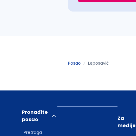
Posao
Leposavić
Pronađite
Za
posao
medije
Pretraga