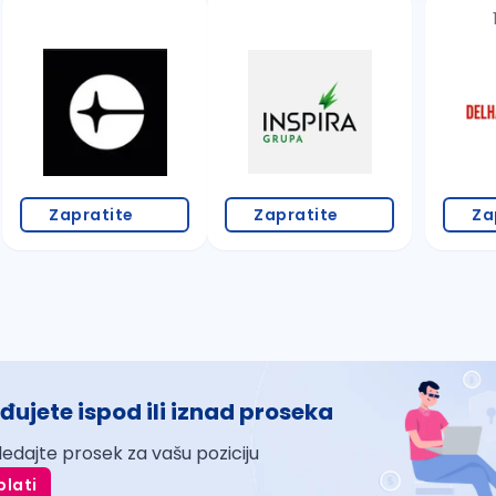
Zapratite
Zapratite
Za
đujete ispod ili iznad proseka
ledajte prosek za vašu poziciju
plati