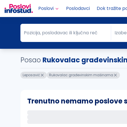
Poslovi
Poslodavci
Dok tražite p
Pozicija, poslodavac ili ključna reč
Izabe
Pozicija, poslodavac ili ključna reč
Grad
Posao
Rukovalac građevinskim
Leposavić
Rukovalac građevinskim mašinama
Trenutno nemamo poslove sa 
Ako sačuvate ovu pretragu, obavestićemo va