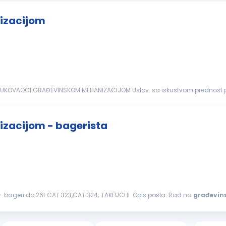
izacijom
M Uslov: sa iskustvom prednost posedovanje Uverenja o stručnoj osposobljenosti za
zacijom - bagerista
– bageri do 26t CAT 323,CAT 324; TAKEUCHI Opis posla: Rad na
građevin
bavljanje poslova Uslovi: Radno iskustvo neophodno...