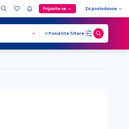
Prijavite se
Za poslodavce
Poništite filtere