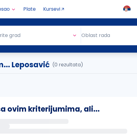
osao
Plate
Kursevi
Oblast rada
rite grad
Oblast rada
... Leposavić
(0 rezultata)
ovim kriterijumima, ali...
s putem email-a kada se pojave novi poslovi.