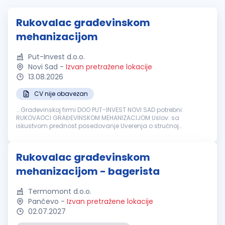
Rukovalac građevinskom
mehanizacijom
Put-Invest d.o.o.
Novi Sad
-
Izvan pretražene lokacije
13.08.2026
CV nije obavezan
...Građevinskoj firmi DOO PUT-INVEST NOVI SAD potrebni:
RUKOVAOCI GRAĐEVINSKOM MEHANIZACIJOM Uslov: sa
iskustvom prednost posedovanje Uverenja o stručnoj
osposobljenosti za rukovanje
građevinskim
mašinama
....
Rukovalac građevinskom
mehanizacijom - bagerista
Termomont d.o.o.
Pančevo
-
Izvan pretražene lokacije
02.07.2027