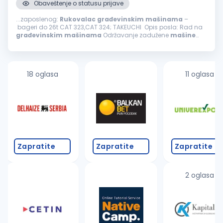
Obaveštenje o statusu prijave
...zaposlenog:
Rukovalac
građevinskim
mašinama
–
bageri do 26t CAT 323,CAT 324; TAKEUCHI Opis posla: Rad na
građevinskim
mašinama
Održavanje zadužene
mašine
Samostalno i timsko obavljanje poslova Uslovi: Radno
iskustvo neophodno...
18 oglasa
11 oglasa
Zapratite
Zapratite
Zapratite
2 oglasa