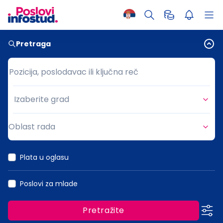
Pretraga
Pozicija, poslodavac ili ključna reč
Pozicija, poslodavac ili ključna reč
Izaberite grad
Grad
Oblast rada
Oblast rada
Plata u oglasu
Poslovi za mlade
Pretražite