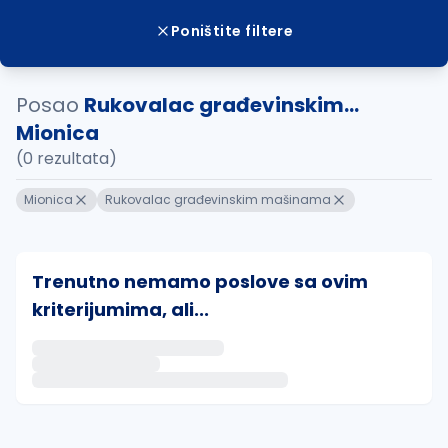
Poništite filtere
Posao
Rukovalac građevinskim...
Mionica
(0 rezultata)
Mionica
Rukovalac građevinskim mašinama
Trenutno nemamo poslove sa ovim
kriterijumima, ali...
Ako sačuvate ovu pretragu, obavestićemo vas putem 