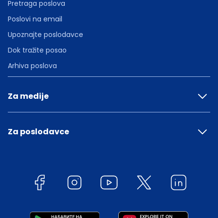
Pretraga poslova
Poslovi na email
Upoznajte poslodavce
Dok tražite posao
Arhiva poslova
Za medije
Za poslodavce