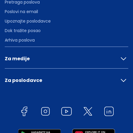
Pretraga poslova
Poslovi na email
Upoznajte poslodavce
Dok tražite posao
Arhiva poslova
Za medije
Za poslodavce