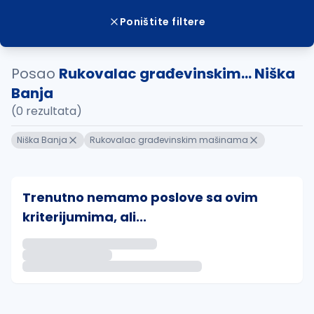
Poništite filtere
Posao
Rukovalac građevinskim... Niška
Banja
(0 rezultata)
Niška Banja
Rukovalac građevinskim mašinama
Trenutno nemamo poslove sa ovim
kriterijumima, ali...
Ako sačuvate ovu pretragu, obavestićemo vas putem 