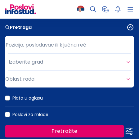
Pretraga
Pozicija, poslodavac ili ključna reč
Pozicija, poslodavac ili ključna reč
Izaberite grad
Grad
Oblast rada
Oblast rada
Plata u oglasu
Poslovi za mlade
Pretražite