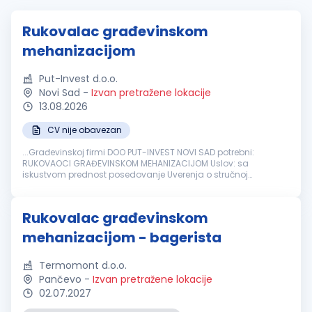
Rukovalac građevinskom
mehanizacijom
Put-Invest d.o.o.
Novi Sad
-
Izvan pretražene lokacije
13.08.2026
CV nije obavezan
...Građevinskoj firmi DOO PUT-INVEST NOVI SAD potrebni:
RUKOVAOCI GRAĐEVINSKOM MEHANIZACIJOM Uslov: sa
iskustvom prednost posedovanje Uverenja o stručnoj
osposobljenosti za rukovanje
građevinskim
mašinama
....
Rukovalac građevinskom
mehanizacijom - bagerista
Termomont d.o.o.
Pančevo
-
Izvan pretražene lokacije
02.07.2027