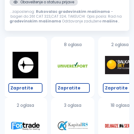
Obaveštenje o statusu prijave
...zaposlenog:
Rukovalac
građevinskim
mašinama
–
bageri do 26t CAT 323,CAT 324; TAKEUCHI Opis posla: Rad na
građevinskim
mašinama
Održavanje zadužene
mašine
Samostalno i timsko obavljanje poslova Uslovi: Radno
iskustvo neophodno...
8 oglasa
2 oglasa
Zapratite
Zapratite
Zapratite
2 oglasa
3 oglasa
18 oglasa