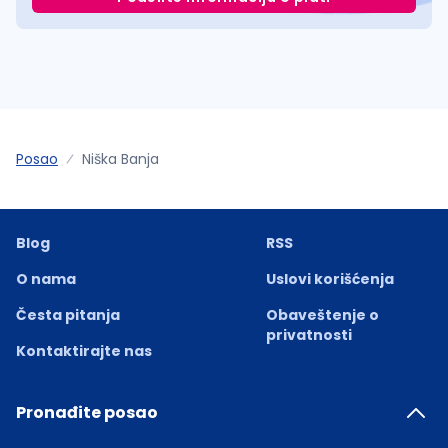
Posao
Niška Banja
Blog
RSS
O nama
Uslovi korišćenja
Česta pitanja
Obaveštenje o
privatnosti
Kontaktirajte nas
Pronađite posao