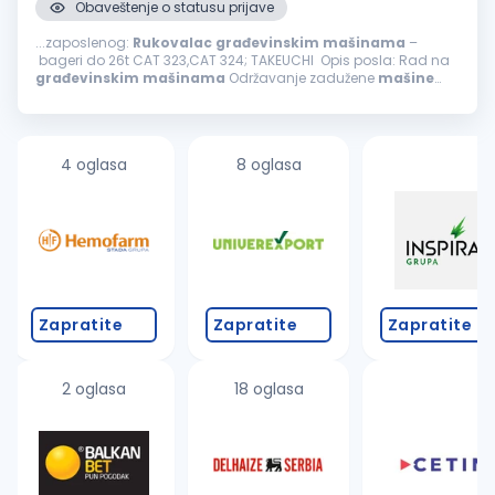
Obaveštenje o statusu prijave
...zaposlenog:
Rukovalac
građevinskim
mašinama
–
bageri do 26t CAT 323,CAT 324; TAKEUCHI Opis posla: Rad na
građevinskim
mašinama
Održavanje zadužene
mašine
Samostalno i timsko obavljanje poslova Uslovi: Radno
iskustvo neophodno...
4 oglasa
8 oglasa
Zapratite
Zapratite
Zapratite
2 oglasa
18 oglasa