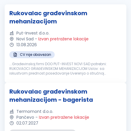
Rukovalac građevinskom
mehanizacijom
Put-Invest d.o.o.
Novi Sad
-
Izvan pretražene lokacije
13.08.2026
CV nije obavezan
...Građevinskoj firmi DOO PUT-INVEST NOVI SAD potrebni:
RUKOVAOCI GRAĐEVINSKOM MEHANIZACIJOM Uslov: sa
iskustvom prednost posedovanje Uverenja o stručnoj
osposobljenosti za rukovanje
građevinskim
mašinama
....
Rukovalac građevinskom
mehanizacijom - bagerista
Termomont d.o.o.
Pančevo
-
Izvan pretražene lokacije
02.07.2027