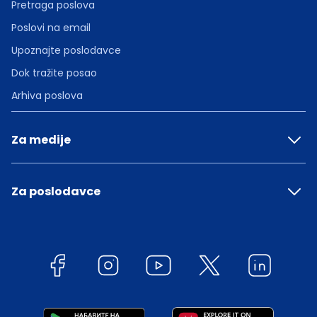
Pretraga poslova
Poslovi na email
Upoznajte poslodavce
Dok tražite posao
Arhiva poslova
Za medije
Za poslodavce