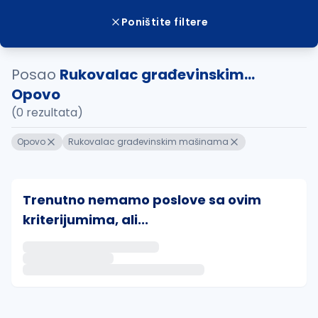
Poništite filtere
Posao
Rukovalac građevinskim...
Opovo
(0 rezultata)
Opovo
Rukovalac građevinskim mašinama
Trenutno nemamo poslove sa ovim
kriterijumima, ali...
Ako sačuvate ovu pretragu, obavestićemo vas putem 