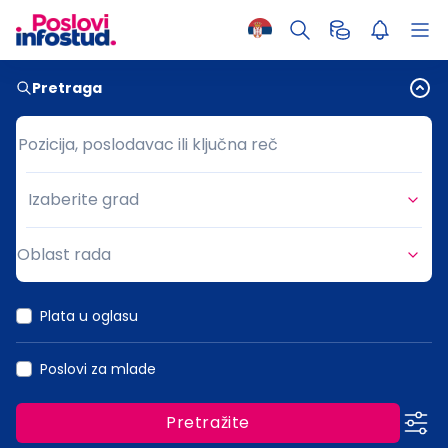
Pretraga
Pozicija, poslodavac ili ključna reč
Pozicija, poslodavac ili ključna reč
Izaberite grad
Grad
Oblast rada
Oblast rada
Plata u oglasu
Poslovi za mlade
Pretražite