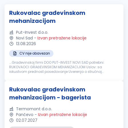
Rukovalac građevinskom
mehanizacijom
Put-Invest d.o.o.
Novi Sad
-
Izvan pretražene lokacije
13.08.2026
CV nije obavezan
...Građevinskoj firmi DOO PUT-INVEST NOVI SAD potrebni:
RUKOVAOCI GRAĐEVINSKOM MEHANIZACIJOM Uslov: sa
iskustvom prednost posedovanje Uverenja o stručnoj
osposobljenosti za rukovanje
građevinskim
mašinama
....
Rukovalac građevinskom
mehanizacijom - bagerista
Termomont d.o.o.
Pančevo
-
Izvan pretražene lokacije
02.07.2027