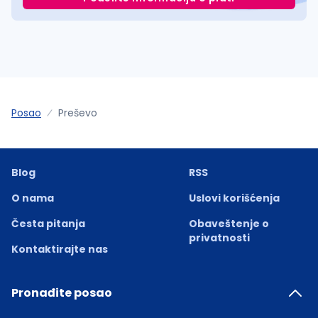
Posao
Preševo
Blog
RSS
O nama
Uslovi korišćenja
Česta pitanja
Obaveštenje o
privatnosti
Kontaktirajte nas
Pronađite posao