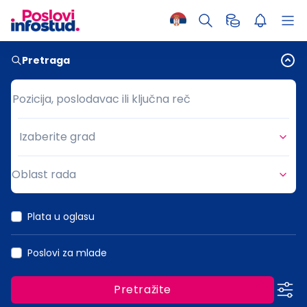
Pretraga
Pozicija, poslodavac ili ključna reč
Pozicija, poslodavac ili ključna reč
Izaberite grad
Grad
Oblast rada
Oblast rada
Plata u oglasu
Poslovi za mlade
Pretražite