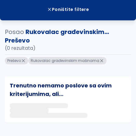
Poništite filtere
Posao
Rukovalac građevinskim...
Preševo
(0 rezultata)
Preševo
Rukovalac građevinskim mašinama
Trenutno nemamo poslove sa ovim
kriterijumima, ali...
Ako sačuvate ovu pretragu, obavestićemo vas putem 