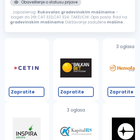
Obaveštenje o statusu prijave
...zaposlenog:
Rukovalac
građevinskim
mašinama
–
bageri do 26t CAT 323,CAT 324; TAKEUCHI Opis posla: Rad na
građevinskim
mašinama
Održavanje zadužene
mašine
Samostalno i timsko obavljanje poslova Uslovi: Radno
iskustvo neophodno...
3 oglasa
Zapratite
Zapratite
Zapratite
3 oglasa