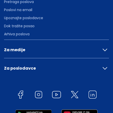
Pretraga poslova
Poslovi na email
Upoznajte poslodavce
Dok tražite posao
Arhiva poslova
Za medije
Za poslodavce