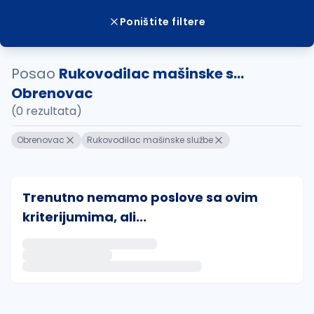
Poništite filtere
Posao
Rukovodilac mašinske s...
Obrenovac
(0 rezultata)
Obrenovac
Rukovodilac mašinske službe
Trenutno nemamo poslove sa ovim
kriterijumima, ali...
Ako sačuvate ovu pretragu, obavestićemo vas putem 