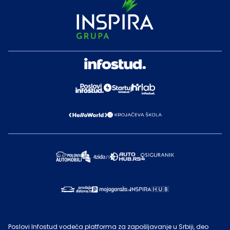
Poslovi Infostud vodeća platforma za zapošljavanje u Srbiji, deo