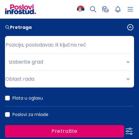
Pretraga
Pozicija, poslodavac ili ključna reč
Pozicija, poslodavac ili ključna reč
Izaberite grad
Grad
Oblast rada
Oblast rada
Plata u oglasu
Poslovi za mlade
Pretražite