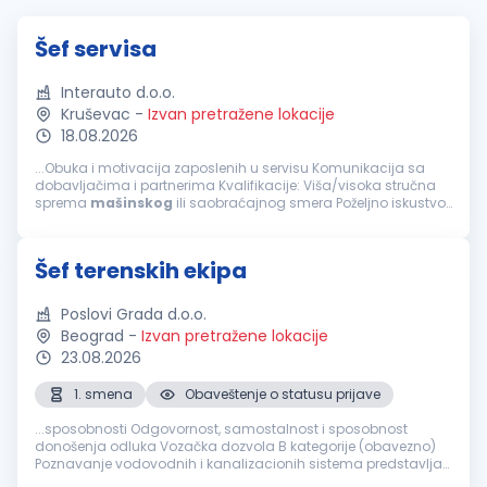
Šef servisa
Interauto d.o.o.
Kruševac
-
Izvan pretražene lokacije
18.08.2026
...Obuka i motivacija zaposlenih u servisu Komunikacija sa
dobavljačima i partnerima Kvalifikacije: Viša/visoka stručna
sprema
mašinskog
ili saobraćajnog smera Poželjno iskustvo
na rukovodećim pozicijama u servisu ili automobilskoj
industriji...
Šef terenskih ekipa
Poslovi Grada d.o.o.
Beograd
-
Izvan pretražene lokacije
23.08.2026
1. smena
Obaveštenje o statusu prijave
...sposobnosti Odgovornost, samostalnost i sposobnost
donošenja odluka Vozačka dozvola B kategorije (obavezno)
Poznavanje vodovodnih i kanalizacionih sistema predstavlja
prednost Nudimo: Stalan radni odnos Redovna i stimulativna