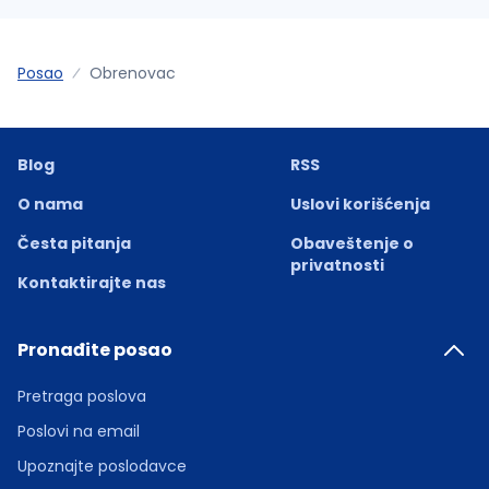
Posao
Obrenovac
Blog
RSS
O nama
Uslovi korišćenja
Česta pitanja
Obaveštenje o
privatnosti
Kontaktirajte nas
Pronađite posao
Pretraga poslova
Poslovi na email
Upoznajte poslodavce