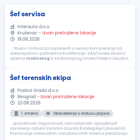
Šef servisa
Interauto d.o.o.
Kruševac
-
Izvan pretražene lokacije
18.08.2026
...Obuka i motivacija zaposlenih u servisu Komunikacija sa
dobavljačima i partnerima Kvalifikacije: Viša/visoka stručna
sprema
mašinskog
ili saobraćajnog smera Poželjno iskustvo
na rukovodećim pozicijama u servisu ili automobilskoj
industriji...
Šef terenskih ekipa
Poslovi Grada d.o.o.
Beograd
-
Izvan pretražene lokacije
23.08.2026
1. smena
Obaveštenje o statusu prijave
...sposobnosti Odgovornost, samostalnost i sposobnost
donošenja odluka Vozačka dozvola B kategorije (obavezno)
Poznavanje vodovodnih i kanalizacionih sistema predstavlja
prednost Nudimo: Stalan radni odnos Redovna i stimulativna