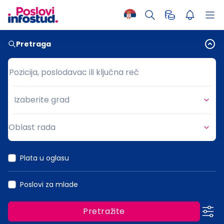
Pretraga
Pozicija, poslodavac ili ključna reč
Pozicija, poslodavac ili ključna reč
Izaberite grad
Grad
Oblast rada
Oblast rada
Plata u oglasu
Poslovi za mlade
Pretražite