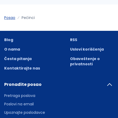
Posao
Pećinci
Blog
RSS
O nama
Uslovi korišćenja
Česta pitanja
Obaveštenje o
privatnosti
Kontaktirajte nas
Pronađite posao
Pretraga poslova
Poslovi na email
Upoznajte poslodavce