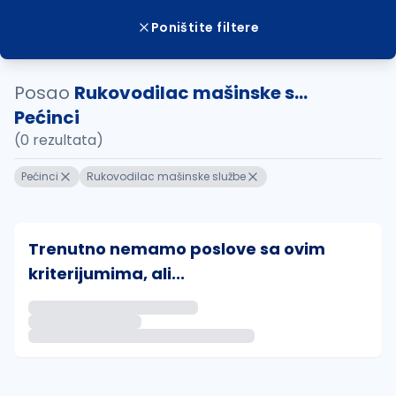
Poništite filtere
Posao
Rukovodilac mašinske s...
Pećinci
(0 rezultata)
Pećinci
Rukovodilac mašinske službe
Trenutno nemamo poslove sa ovim
kriterijumima, ali...
Ako sačuvate ovu pretragu, obavestićemo vas putem 