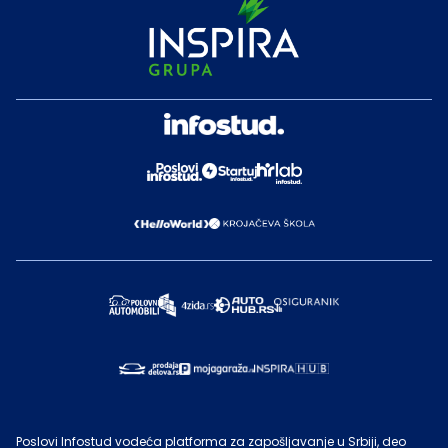
Poslovi Infostud vodeća platforma za zapošljavanje u Srbiji, deo