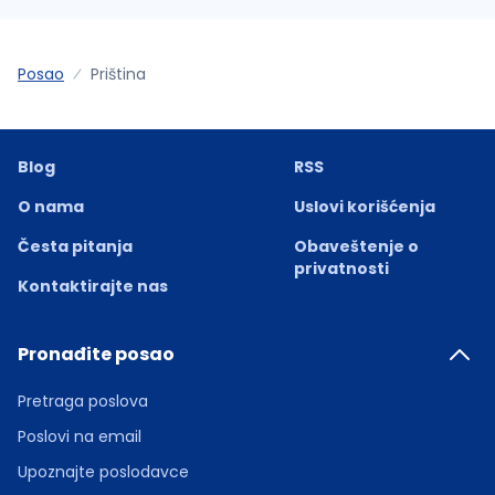
Posao
Priština
Blog
RSS
O nama
Uslovi korišćenja
Česta pitanja
Obaveštenje o
privatnosti
Kontaktirajte nas
Pronađite posao
Pretraga poslova
Poslovi na email
Upoznajte poslodavce