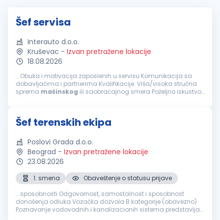
Šef servisa
Interauto d.o.o.
Kruševac
-
Izvan pretražene lokacije
18.08.2026
...Obuka i motivacija zaposlenih u servisu Komunikacija sa
dobavljačima i partnerima Kvalifikacije: Viša/visoka stručna
sprema
mašinskog
ili saobraćajnog smera Poželjno iskustvo
na rukovodećim pozicijama u servisu ili automobilskoj
industriji...
Šef terenskih ekipa
Poslovi Grada d.o.o.
Beograd
-
Izvan pretražene lokacije
23.08.2026
1. smena
Obaveštenje o statusu prijave
...sposobnosti Odgovornost, samostalnost i sposobnost
donošenja odluka Vozačka dozvola B kategorije (obavezno)
Poznavanje vodovodnih i kanalizacionih sistema predstavlja
prednost Nudimo: Stalan radni odnos Redovna i stimulativna