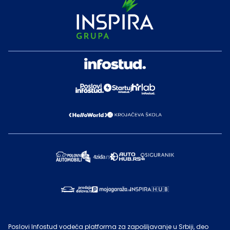
Poslovi Infostud vodeća platforma za zapošljavanje u Srbiji, deo