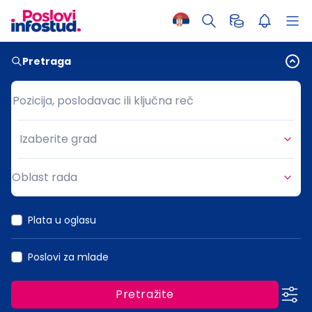
Pretraga
Pozicija, poslodavac ili ključna reč
Pozicija, poslodavac ili ključna reč
Izaberite grad
Grad
Oblast rada
Oblast rada
Plata u oglasu
Poslovi za mlade
Pretražite