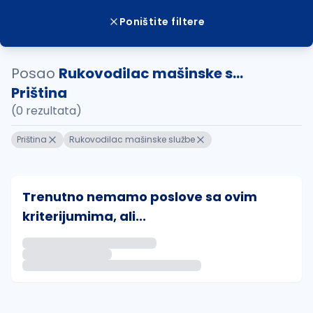
Poništite filtere
Posao
Rukovodilac mašinske s...
Priština
(0 rezultata)
Priština
Rukovodilac mašinske službe
Trenutno nemamo poslove sa ovim
kriterijumima, ali...
Ako sačuvate ovu pretragu, obavestićemo vas putem 