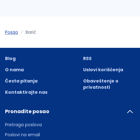
Posao
Barič
Blog
RSS
O nama
Uslovi korišćenja
Česta pitanja
Obaveštenje o
privatnosti
Kontaktirajte nas
Pronađite posao
Pretraga poslova
Poslovi na email