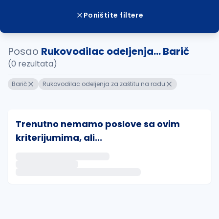
Poništite filtere
Posao
Rukovodilac odeljenja... Barič
(0 rezultata)
Barič
Rukovodilac odeljenja za zaštitu na radu
Trenutno nemamo poslove sa ovim
kriterijumima, ali...
Ako sačuvate ovu pretragu, obavestićemo vas putem 
uvajte pretragu