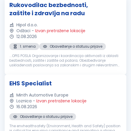
Rukovodilac bezbednosti,
zaštite i zdravlja na radu
Hipol d.o.o.
Odžaci
-
Izvan pretražene lokacije
12.08.2026
1. smena
Obaveštenje o statusu prijave
...OPIS POSLA Organizovanje i koordinacija aktivnosti iz oblasti
bezbednosti, zaštite i zaštite od požara; Obezbeđivanje
usklađenosti poslovanja sa zakonskim i drugim relevantnim
propisima iz oblasti bezbednosti i zaštite; Izrada, ažuriranje i
primena...
EHS Specialist
Minth Automotive Europe
Loznica
-
Izvan pretražene lokacije
16.08.2026
Obaveštenje o statusu prijave
The envhealthsafety (Environment, Health and Safety) position
is critical for ensuring compliance and promoting a strong