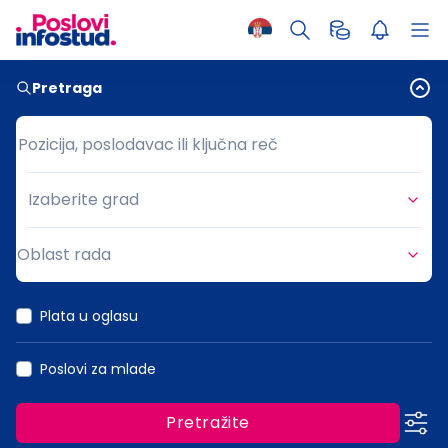
Pretraga
Pozicija, poslodavac ili ključna reč
Pozicija, poslodavac ili ključna reč
Izaberite grad
Grad
Oblast rada
Oblast rada
Plata u oglasu
Poslovi za mlade
Pretražite