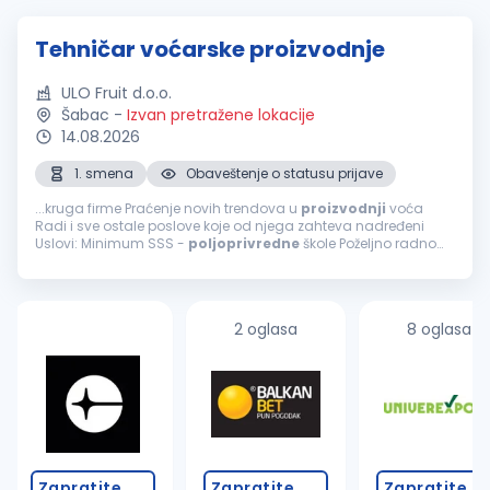
Tehničar voćarske proizvodnje
ULO Fruit d.o.o.
Šabac
-
Izvan pretražene lokacije
14.08.2026
1. smena
Obaveštenje o statusu prijave
...kruga firme Praćenje novih trendova u
proizvodnji
voća
Radi i sve ostale poslove koje od njega zahteva nadređeni
Uslovi: Minimum SSS -
poljoprivredne
škole Poželjno radno
iskustvo u
proizvodnji
voća Sposobnost rukovođenja radne
grupe...
2 oglasa
8 oglasa
Zapratite
Zapratite
Zapratite