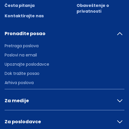
Česta pitanja
Obaveštenje o
privatnosti
Kontaktirajte nas
Pronađite posao
Pretraga poslova
Poslovi na email
Upoznajte poslodavce
Dok tražite posao
Arhiva poslova
Za medije
Za poslodavce