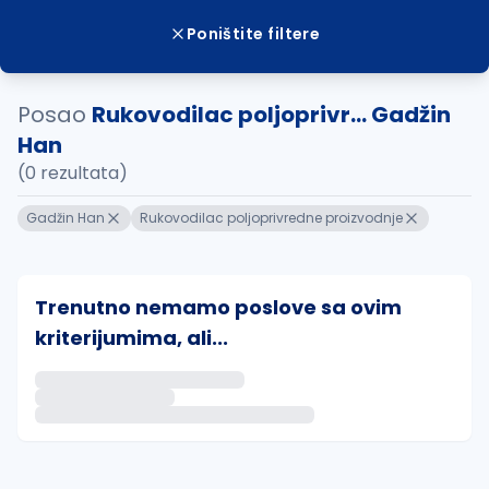
Poništite filtere
Posao
Rukovodilac poljoprivr... Gadžin
Han
(0 rezultata)
Gadžin Han
Rukovodilac poljoprivredne proizvodnje
Trenutno nemamo poslove sa ovim
kriterijumima, ali...
Ako sačuvate ovu pretragu, obavestićemo vas putem 