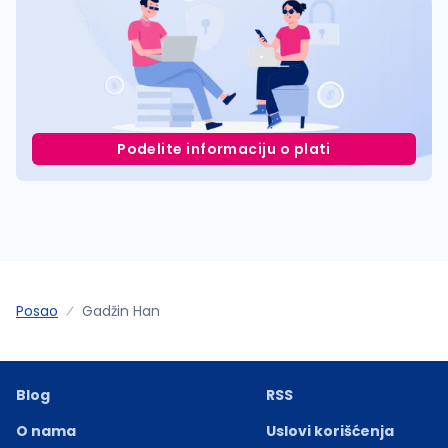
Podelite informaciju o plati
Posao
Gadžin Han
Blog
RSS
O nama
Uslovi korišćenja