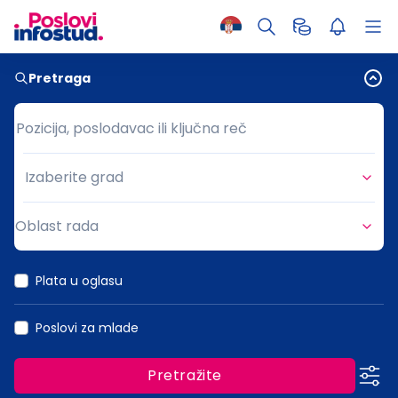
Pretraga
Pozicija, poslodavac ili ključna reč
Pozicija, poslodavac ili ključna reč
Izaberite grad
Grad
Oblast rada
Oblast rada
Plata u oglasu
Poslovi za mlade
Pretražite