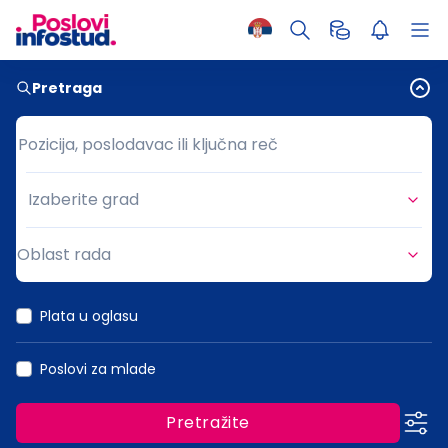
Pretraga
Pozicija, poslodavac ili ključna reč
Pozicija, poslodavac ili ključna reč
Izaberite grad
Grad
Oblast rada
Oblast rada
Plata u oglasu
Poslovi za mlade
Pretražite