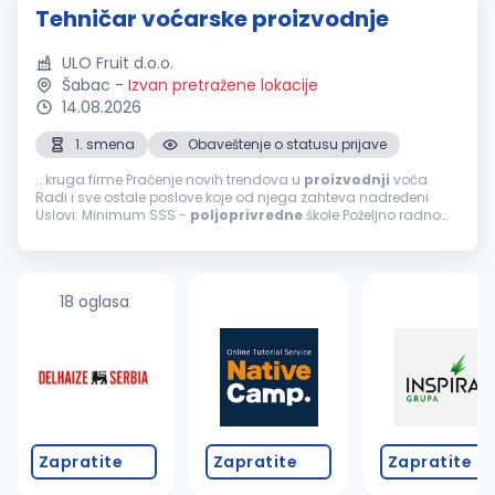
Tehničar voćarske proizvodnje
ULO Fruit d.o.o.
Šabac
-
Izvan pretražene lokacije
14.08.2026
1. smena
Obaveštenje o statusu prijave
...kruga firme Praćenje novih trendova u
proizvodnji
voća
Radi i sve ostale poslove koje od njega zahteva nadređeni
Uslovi: Minimum SSS -
poljoprivredne
škole Poželjno radno
iskustvo u
proizvodnji
voća Sposobnost rukovođenja radne
grupe...
18 oglasa
Zapratite
Zapratite
Zapratite