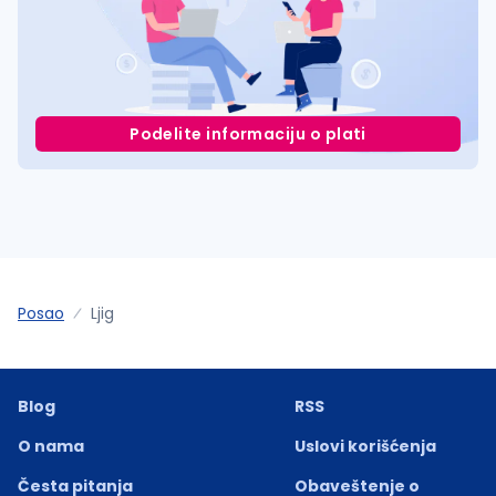
Podelite informaciju o plati
Posao
Ljig
Blog
RSS
O nama
Uslovi korišćenja
Česta pitanja
Obaveštenje o