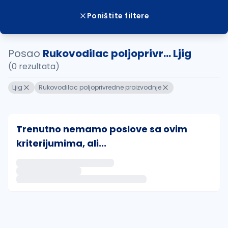
Poništite filtere
Posao
Rukovodilac poljoprivr... Ljig
(0 rezultata)
Ljig
Rukovodilac poljoprivredne proizvodnje
Trenutno nemamo poslove sa ovim
kriterijumima, ali...
Ako sačuvate ovu pretragu, obavestićemo vas putem 
uvajte pretragu