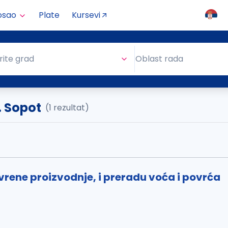
osao
Plate
Kursevi
Oblast rada
rite grad
Oblast rada
. Sopot
(1 rezultat)
vrene proizvodnje, i preradu voća i povrća