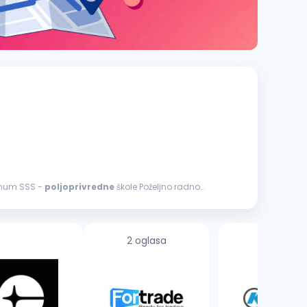
ve koje od njega zahteva nadređeni Uslovi: Minimum SSS -
poljoprivredne
škole Poželjno radno
2 oglasa
3 oglasa