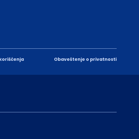
 korišćenja
Obaveštenje o privatnosti