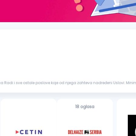
voća Radi i sve ostale poslo
dne grupe...
18 oglasa