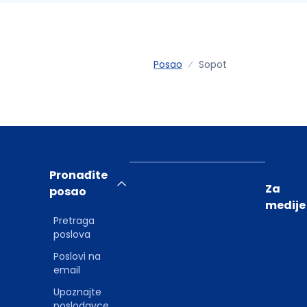
Posao
Sopot
Pronađite
Za
posao
medije
Pretraga
poslova
Poslovi na
email
Upoznajte
poslodavce