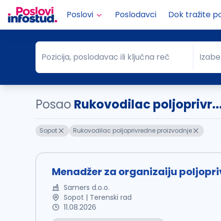
Poslovi
Poslodavci
Dok tražite p
Pozicija, poslodavac ili ključna reč
Izabe
Pozicija, poslodavac ili ključna reč
Grad
Posao
Rukovodilac poljoprivr..
Sopot
Rukovodilac poljoprivredne proizvodnje
Menadžer za organizaiju poljopri
Samers d.o.o.
Sopot | Terenski rad
11.08.2026