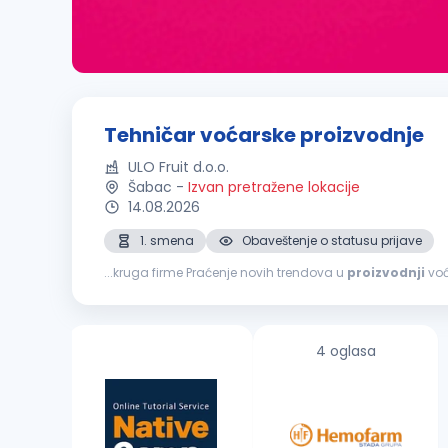
Tehničar voćarske proizvodnje
ULO Fruit d.o.o.
Šabac
-
Izvan pretražene lokacije
14.08.2026
1. smena
Obaveštenje o statusu prijave
...kruga firme Praćenje novih trendova u
proizvodnji
iskustvo u
proizvodnji
voća Sposobnost rukovođenja ra
4 oglasa