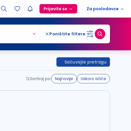
Prijavite se
Za poslodavce
Poništite filtere
Sačuvajte pretragu
Sortiraj po:
Najnovije
Uskoro ističe