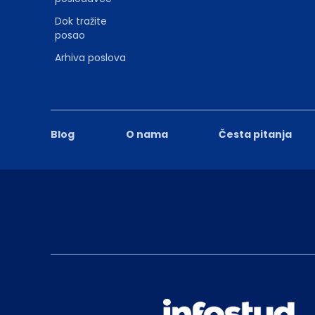
Dok tražite
posao
Arhiva poslova
Blog
O nama
Česta pitanja