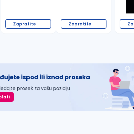
Zapratite
Zapratite
Za
đujete ispod ili iznad proseka
ledajte prosek za vašu poziciju
plati