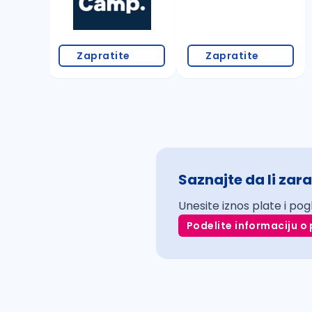
Zapratite
Zapratite
Saznajte da li zara
Unesite iznos plate i pog
Podelite informaciju o 