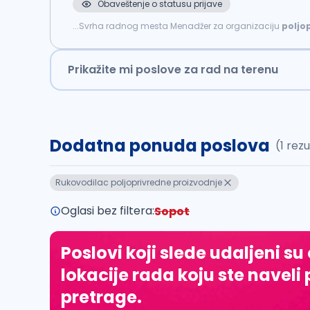
Obaveštenje o statusu prijave
...Svrha radnog mesta Menadžer za organizaciju
poljo
vezanih za primarnu
poljoprivrednu
proizvodnju
, pr
Prikažite mi poslove za rad na terenu
Dodatna ponuda poslova
(1 rez
Rukovodilac poljoprivredne proizvodnje
Oglasi bez filtera:
Sopot
Poslovi koji slede udaljeni su
lokacije rada koju ste naveli 
pretrage.