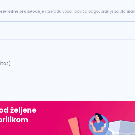
privredne
proizvodnje
i preradu voća i povrća odgovoran je za planiranje
ijem, preradu...
ultat)
 od željene
prilikom