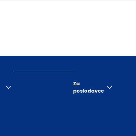
Za
poslodavce