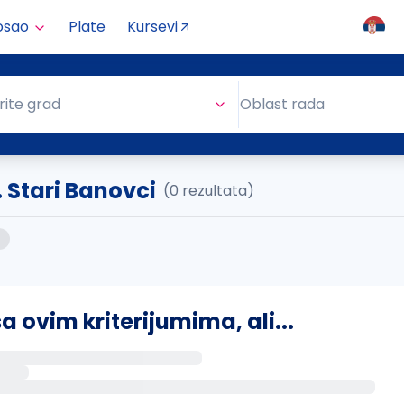
osao
Plate
Kursevi
Oblast rada
rite grad
Oblast rada
. Stari Banovci
(0 rezultata)
ovim kriterijumima, ali...
s putem email-a kada se pojave novi poslovi.