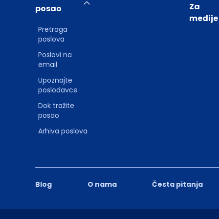
Za
posao
medije
Pretraga
poslova
Poslovi na
email
Upoznajte
poslodavce
Dok tražite
posao
Arhiva poslova
Blog
O nama
Česta pitanja