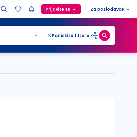
Prijavite se
Za poslodavce
Poništite filtere