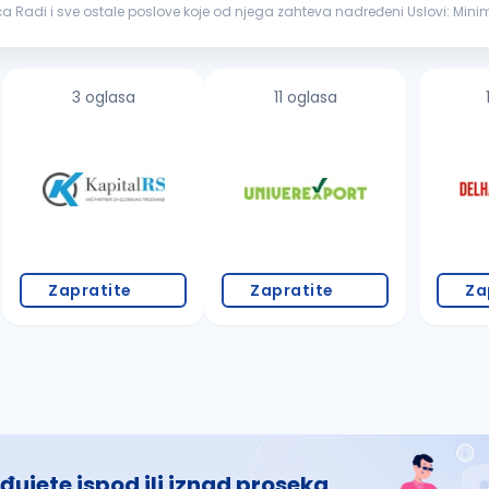
voća Radi i sve ostale poslo
dne grupe...
3 oglasa
11 oglasa
Zapratite
Zapratite
Za
đujete ispod ili iznad proseka