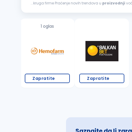
...kruga firme Praćenje novih trendova u
proizvodnji
iskustvo u
proizvodnji
voća Sposobnost rukovođenja ra
1 oglas
Zapratite
Zapratite
Saznajte da li zara