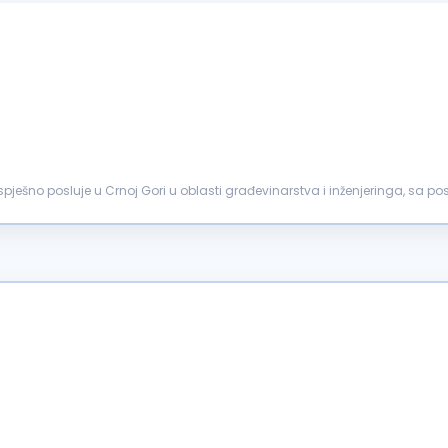
ješno posluje u Crnoj Gori u oblasti građevinarstva i inženjeringa, sa 
repoznatljivo i...