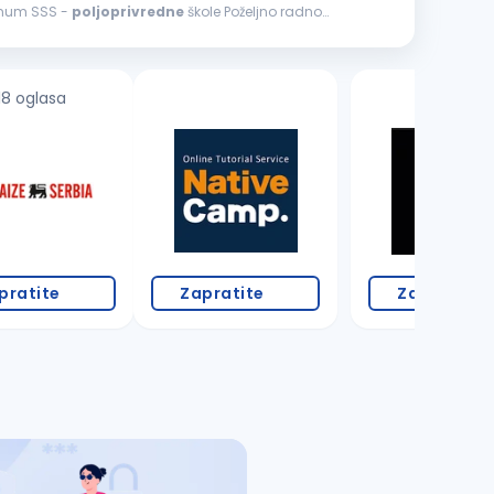
ve koje od njega zahteva nadređeni Uslovi: Minimum SSS -
poljoprivredne
škole Poželjno radno
18 oglasa
pratite
Zapratite
Zapratite