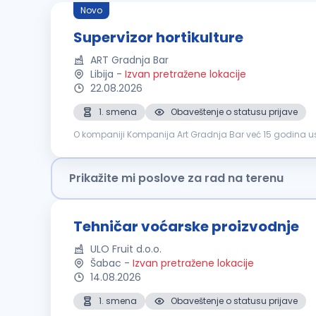
Novo
Supervizor hortikulture
ART Gradnja Bar
Libija
-
Izvan pretražene lokacije
22.08.2026
1. smena
Obaveštenje o statusu prijave
O kompaniji Kompanija Art Gradnja Bar već 15 godina usp
odnose sa klijentima. Tokom ovog perioda izgradili smo p
Prikažite mi poslove za rad na terenu
Tehničar voćarske proizvodnje
ULO Fruit d.o.o.
Šabac
-
Izvan pretražene lokacije
14.08.2026
1. smena
Obaveštenje o statusu prijave