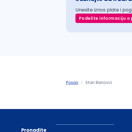
Unesite iznos plate i pog
Podelite informaciju o 
Posao
Stari Banovci
Pronađite