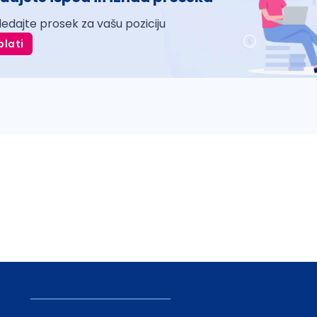
ledajte prosek za vašu poziciju
plati