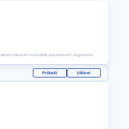
posebnim fokusom na kvalitet, pouzdanost i dugoročne
Prikaži
Ukloni