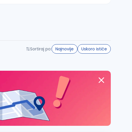
Sortiraj po:
Najnovije
Uskoro ističe