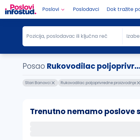
Poslovi
Poslodavci
Dok tražite p
Pozicija, poslodavac ili ključna reč
Izabe
Pozicija, poslodavac ili ključna reč
Grad
Posao
Rukovodilac poljoprivr..
Stari Banovci
Rukovodilac poljoprivredne proizvodnje
Trenutno nemamo poslove sa 
Ako sačuvate ovu pretragu, obavestićemo va