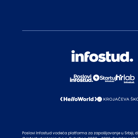
Poslovi Infostud vodeća platforma za zapošljavanje u Srbiji, de