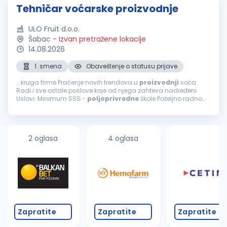
Tehničar voćarske proizvodnje
ULO Fruit d.o.o.
Šabac
-
Izvan pretražene lokacije
14.08.2026
1. smena
Obaveštenje o statusu prijave
...kruga firme Praćenje novih trendova u
proizvodnji
voća
Radi i sve ostale poslove koje od njega zahteva nadređeni
Uslovi: Minimum SSS -
poljoprivredne
škole Poželjno radno
iskustvo u
proizvodnji
voća Sposobnost rukovođenja radne
grupe...
2 oglasa
4 oglasa
Zapratite
Zapratite
Zapratite