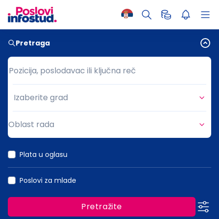
Pretraga
Pozicija, poslodavac ili ključna reč
Pozicija, poslodavac ili ključna reč
Izaberite grad
Grad
Oblast rada
Oblast rada
Plata u oglasu
Poslovi za mlade
Pretražite