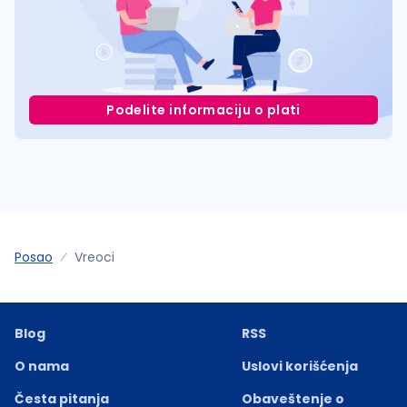
Podelite informaciju o plati
Posao
Vreoci
Blog
RSS
O nama
Uslovi korišćenja
Česta pitanja
Obaveštenje o