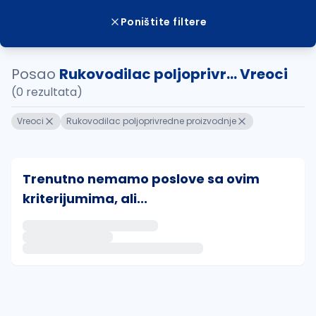
Poništite filtere
Posao
Rukovodilac poljoprivr... Vreoci
(0 rezultata)
Vreoci
Rukovodilac poljoprivredne proizvodnje
Trenutno nemamo poslove sa ovim
kriterijumima, ali...
Ako sačuvate ovu pretragu, obavestićemo vas putem 
uvajte pretragu