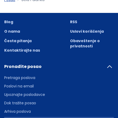
Blog
RSS
O nama
Uslovi korišćenja
Česta pitanja
Obaveštenje o
privatnosti
Kontaktirajte nas
Pronađite posao
Pretraga poslova
Poslovi na email
Upoznajte poslodavce
Dok tražite posao
Arhiva poslova