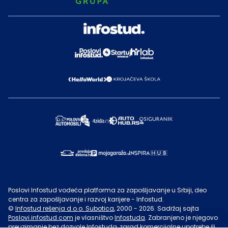
Poslovi Infostud vodeća platforma za zapošljavanje u Srbiji, deo
centra za zapošljavanje i razvoj karijere - Infostud.
©
Infostud rešenja d.o.o. Subotica
, 2000 -
2026
. Sadržaj sajta
Poslovi.infostud.com
je vlasništvo
Infostuda
. Zabranjeno je njegovo
preuzimanje bez dozvole
Infostuda
, zarad komercijalne upotrebe ili