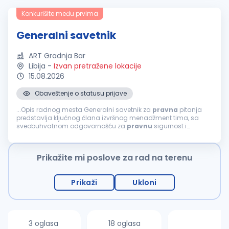
Konkurišite među prvima
Generalni savetnik
ART Gradnja Bar
Libija
-
Izvan pretražene lokacije
15.08.2026
Obaveštenje o statusu prijave
...Opis radnog mesta Generalni savetnik za
pravna
pitanja
predstavlja ključnog člana izvršnog menadžment tima, sa
sveobuhvatnom odgovornošću za
pravnu
sigurnost i
stratešku usmerenost kompanije. Pored upravljanja
pravnim
poslovima, ova pozicija ima...
Prikažite mi poslove za rad na terenu
Prikaži
Ukloni
3 oglasa
18 oglasa