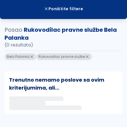
Poništite filtere
Posao
Rukovodilac pravne službe Bela
Palanka
(0 rezultata)
Bela Palanka
Rukovodilac pravne službe
Trenutno nemamo poslove sa ovim
kriterijumima, ali...
Ako sačuvate ovu pretragu, obavestićemo vas putem 