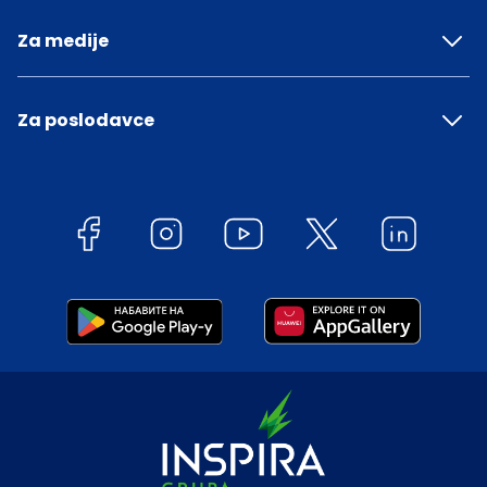
Za medije
Za poslodavce