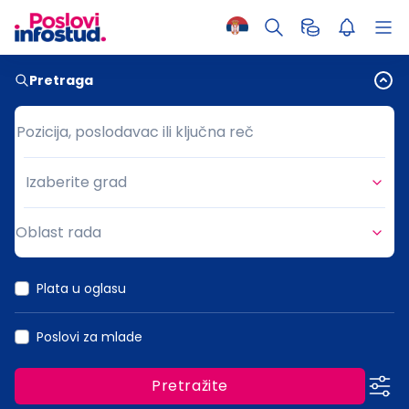
Pretraga
Pozicija, poslodavac ili ključna reč
Pozicija, poslodavac ili ključna reč
Izaberite grad
Grad
Oblast rada
Oblast rada
Plata u oglasu
Poslovi za mlade
Pretražite