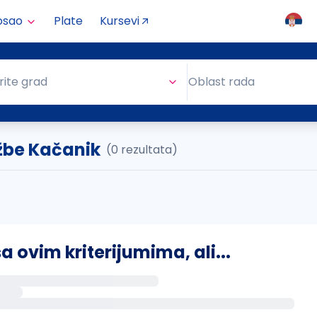
osao
Plate
Kursevi
Oblast rada
rite grad
Oblast rada
žbe Kačanik
(0 rezultata)
ovim kriterijumima, ali...
s putem email-a kada se pojave novi poslovi.