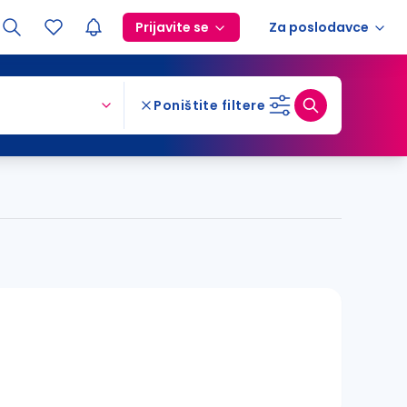
Prijavite se
Za poslodavce
Poništite filtere