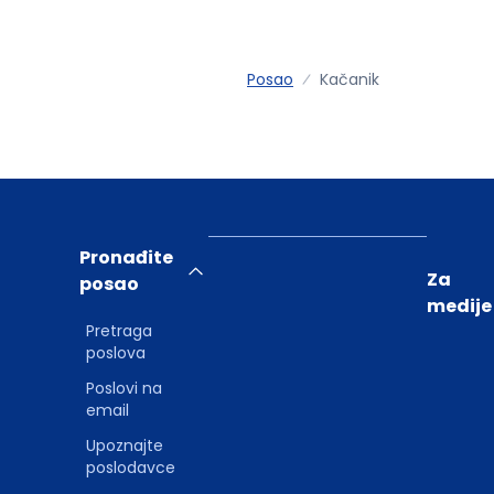
Posao
Kačanik
Pronađite
Za
posao
medije
Pretraga
poslova
Poslovi na
email
Upoznajte
poslodavce