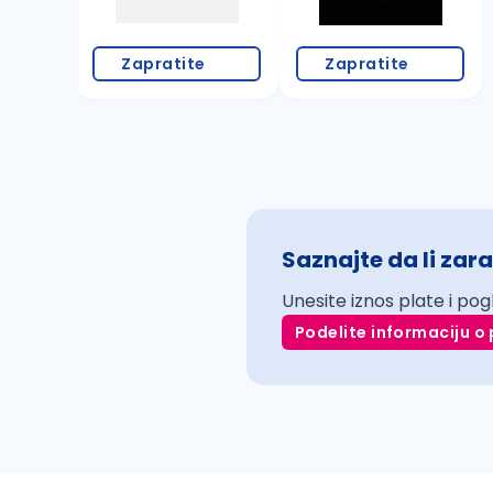
Zapratite
Zapratite
Saznajte da li zara
Unesite iznos plate i pog
Podelite informaciju o 