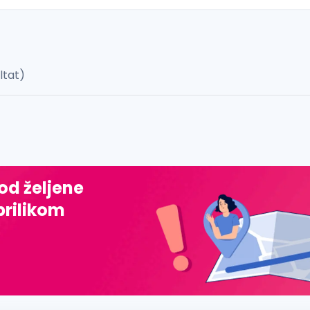
ultat)
 š, đ, ž, dž)
 od željene
prilikom