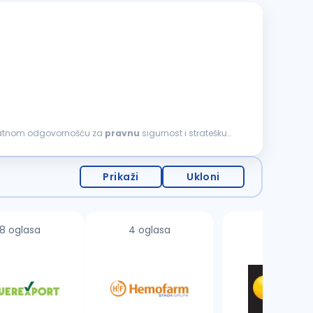
hvatnom odgovornošću za
pravnu
sigurnost i stratešku
Prikaži
Ukloni
8 oglasa
4 oglasa
2 oglasa