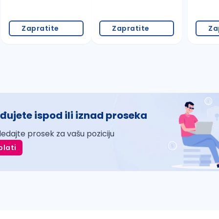
Zapratite
Zapratite
Za
đujete ispod ili iznad proseka
ledajte prosek za vašu poziciju
plati