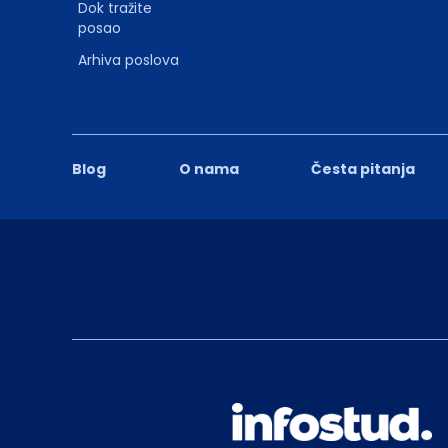
Dok tražite
posao
Arhiva poslova
Blog
O nama
Česta pitanja