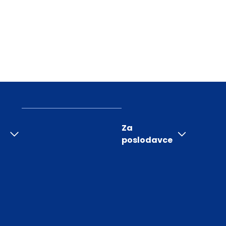
Za
poslodavce