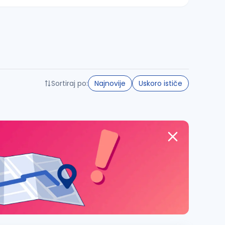
Sortiraj po:
Najnovije
Uskoro ističe