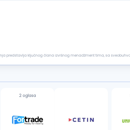
nja predstavlja ključnog člana izvršnog menadžment tima, sa sveobu
ovima, ova pozicija ima...
2 oglasa