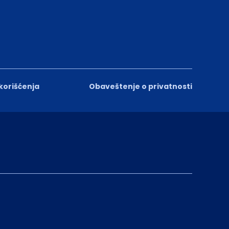
 korišćenja
Obaveštenje o privatnosti