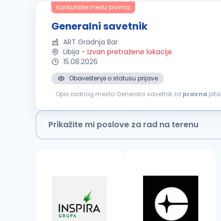
Konkurišite među prvima
Generalni savetnik
ART Gradnja Bar
Libija
-
Izvan pretražene lokacije
15.08.2026
Obaveštenje o statusu prijave
...Opis radnog mesta Generalni savetnik za
pravna
pita
usmerenost kompanije. Pored upravljanja
pravnim
posl
Prikažite mi poslove za rad na terenu