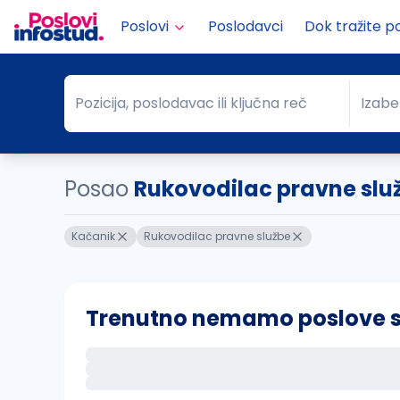
Poslovi
Poslodavci
Dok tražite p
Pozicija, poslodavac ili ključna reč
Izabe
Pozicija, poslodavac ili ključna reč
Grad
Posao
Rukovodilac pravne slu
Kačanik
Rukovodilac pravne službe
Trenutno nemamo poslove sa 
Ako sačuvate ovu pretragu, obavestićemo va