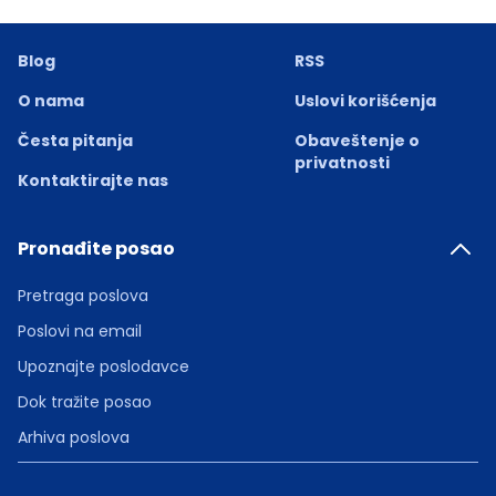
Blog
RSS
O nama
Uslovi korišćenja
Česta pitanja
Obaveštenje o
privatnosti
Kontaktirajte nas
Pronađite posao
Pretraga poslova
Poslovi na email
Upoznajte poslodavce
Dok tražite posao
Arhiva poslova