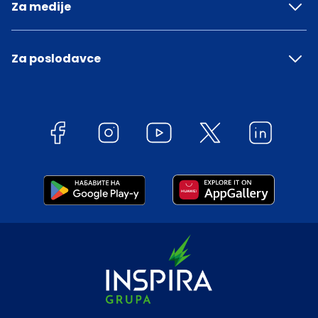
Za medije
Za poslodavce