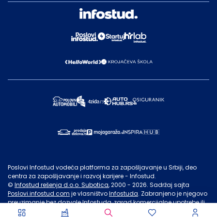
Poslovi Infostud vodeća platforma za zapošljavanje u Srbiji, deo
centra za zapošljavanje i razvoj karijere - Infostud.
©
Infostud rešenja d.o.o. Subotica
, 2000 -
2026
. Sadržaj sajta
Poslovi.infostud.com
je vlasništvo
Infostuda
. Zabranjeno je njegovo
preuzimanje bez dozvole
Infostuda
, zarad komercijalne upotrebe ili
u druge svrhe, osim za lične potrebe posetilaca sajta.
Uslovi