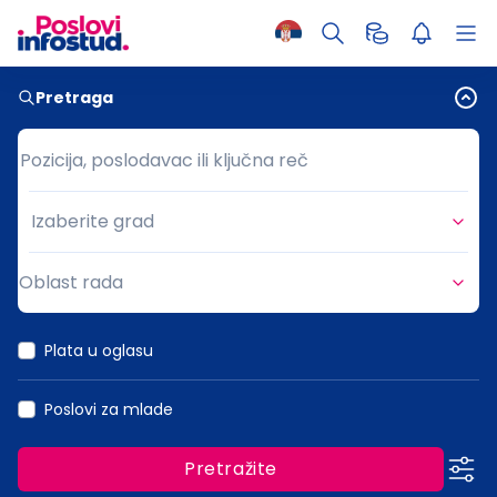
Pretraga
Pozicija, poslodavac ili ključna reč
Pozicija, poslodavac ili ključna reč
Izaberite grad
Grad
Oblast rada
Oblast rada
Plata u oglasu
Poslovi za mlade
Pretražite