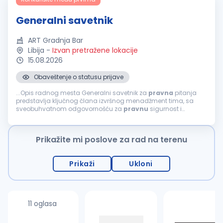
Generalni savetnik
ART Gradnja Bar
Libija
-
Izvan pretražene lokacije
15.08.2026
Obaveštenje o statusu prijave
...Opis radnog mesta Generalni savetnik za
pravna
pitanja
predstavlja ključnog člana izvršnog menadžment tima, sa
sveobuhvatnom odgovornošću za
pravnu
sigurnost i
stratešku usmerenost kompanije. Pored upravljanja
pravnim
poslovima, ova pozicija ima...
Prikažite mi poslove za rad na terenu
Prikaži
Ukloni
11 oglasa