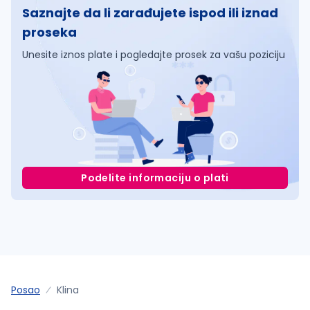
Saznajte da li zarađujete ispod ili iznad
proseka
Unesite iznos plate i pogledajte prosek za vašu poziciju
Podelite informaciju o plati
Posao
Klina