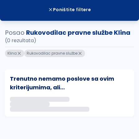
Poništite filtere
Posao
Rukovodilac pravne službe Klina
(0 rezultata)
Klina
Rukovodilac pravne službe
Trenutno nemamo poslove sa ovim
kriterijumima, ali...
Ako sačuvate ovu pretragu, obavestićemo vas putem 
uvajte pretragu