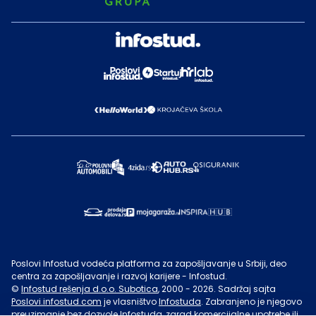
Poslovi Infostud vodeća platforma za zapošljavanje u Srbiji, deo
centra za zapošljavanje i razvoj karijere - Infostud.
©
Infostud rešenja d.o.o. Subotica
, 2000 -
2026
. Sadržaj sajta
Poslovi.infostud.com
je vlasništvo
Infostuda
. Zabranjeno je njegovo
preuzimanje bez dozvole
Infostuda
, zarad komercijalne upotrebe ili