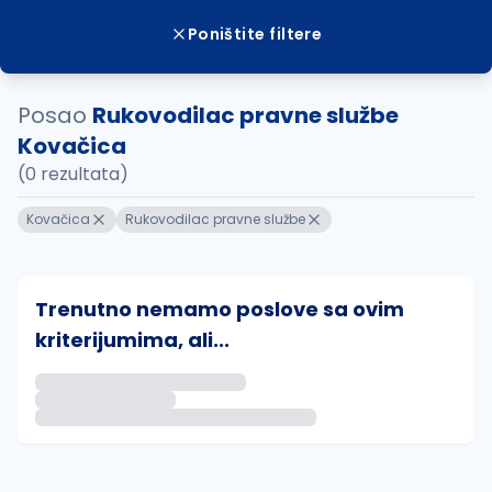
Poništite filtere
Posao
Rukovodilac pravne službe
Kovačica
(0 rezultata)
Kovačica
Rukovodilac pravne službe
Trenutno nemamo poslove sa ovim
kriterijumima, ali...
Ako sačuvate ovu pretragu, obavestićemo vas putem 