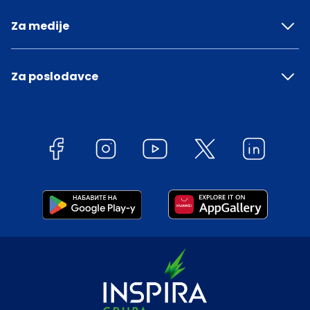
Za medije
Za poslodavce