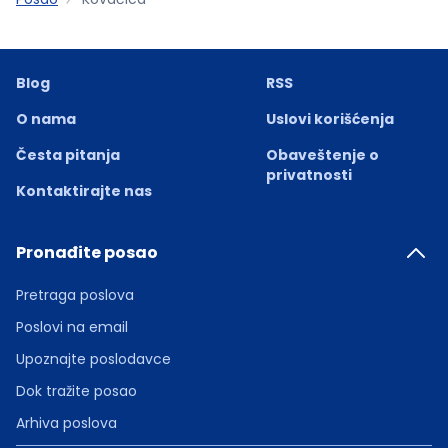
Blog
RSS
O nama
Uslovi korišćenja
Česta pitanja
Obaveštenje o
privatnosti
Kontaktirajte nas
Pronađite posao
Pretraga poslova
Poslovi na email
Upoznajte poslodavce
Dok tražite posao
Arhiva poslova