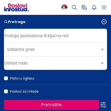
Pretraga
Pozicija, poslodavac ili ključna reč
Pozicija, poslodavac ili ključna reč
Izaberite grad
Grad
Oblast rada
Oblast rada
Plata u oglasu
Poslovi za mlade
Pretražite