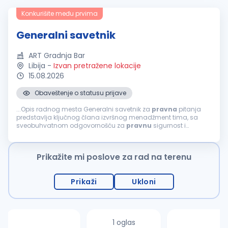
Konkurišite među prvima
Generalni savetnik
ART Gradnja Bar
Libija
-
Izvan pretražene lokacije
15.08.2026
Obaveštenje o statusu prijave
...Opis radnog mesta Generalni savetnik za
pravna
pitanja
predstavlja ključnog člana izvršnog menadžment tima, sa
sveobuhvatnom odgovornošću za
pravnu
sigurnost i
stratešku usmerenost kompanije. Pored upravljanja
pravnim
poslovima, ova pozicija ima...
Prikažite mi poslove za rad na terenu
Prikaži
Ukloni
1 oglas