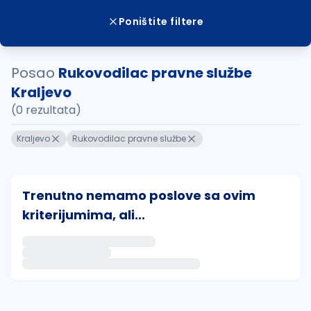
Poništite filtere
Posao
Rukovodilac pravne službe
Kraljevo
(0 rezultata)
Kraljevo
Rukovodilac pravne službe
Trenutno nemamo poslove sa ovim
kriterijumima, ali...
Ako sačuvate ovu pretragu, obavestićemo vas putem 