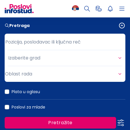
Pretraga
Pozicija, poslodavac ili ključna reč
Pozicija, poslodavac ili ključna reč
Izaberite grad
Grad
Oblast rada
Oblast rada
Plata u oglasu
Poslovi za mlade
Pretražite