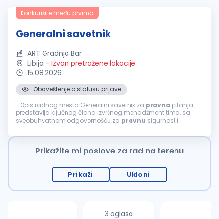
Konkurišite među prvima
Generalni savetnik
ART Gradnja Bar
Libija
-
Izvan pretražene lokacije
15.08.2026
Obaveštenje o statusu prijave
...Opis radnog mesta Generalni savetnik za
pravna
pitanja
predstavlja ključnog člana izvršnog menadžment tima, sa
sveobuhvatnom odgovornošću za
pravnu
sigurnost i
stratešku usmerenost kompanije. Pored upravljanja
pravnim
poslovima, ova pozicija ima...
Prikažite mi poslove za rad na terenu
Prikaži
Ukloni
3 oglasa