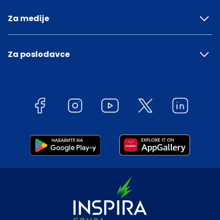
Za medije
Za poslodavce