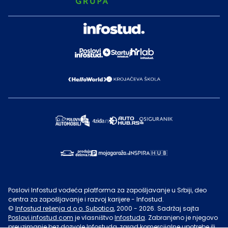
Poslovi Infostud vodeća platforma za zapošljavanje u Srbiji, deo
centra za zapošljavanje i razvoj karijere - Infostud.
©
Infostud rešenja d.o.o. Subotica
, 2000 -
2026
. Sadržaj sajta
Poslovi.infostud.com
je vlasništvo
Infostuda
. Zabranjeno je njegovo
preuzimanje bez dozvole
Infostuda
, zarad komercijalne upotrebe ili