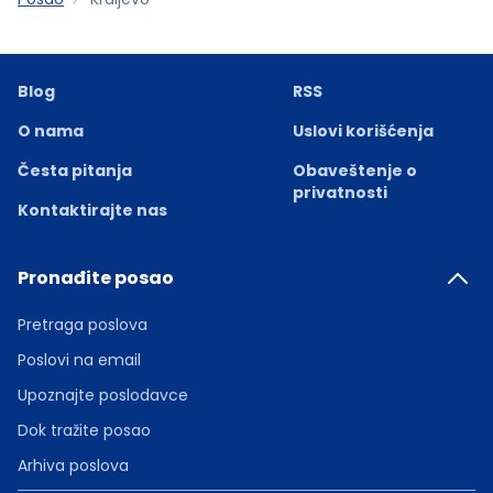
Blog
RSS
O nama
Uslovi korišćenja
Česta pitanja
Obaveštenje o
privatnosti
Kontaktirajte nas
Pronađite posao
Pretraga poslova
Poslovi na email
Upoznajte poslodavce
Dok tražite posao
Arhiva poslova