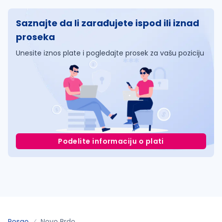
Saznajte da li zarađujete ispod ili iznad
proseka
Unesite iznos plate i pogledajte prosek za vašu poziciju
Podelite informaciju o plati
Posao
Novo Brdo