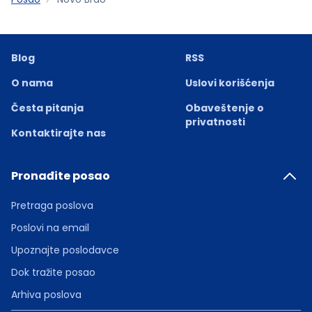
Blog
RSS
O nama
Uslovi korišćenja
Česta pitanja
Obaveštenje o
privatnosti
Kontaktirajte nas
Pronađite posao
Pretraga poslova
Poslovi na email
Upoznajte poslodavce
Dok tražite posao
Arhiva poslova