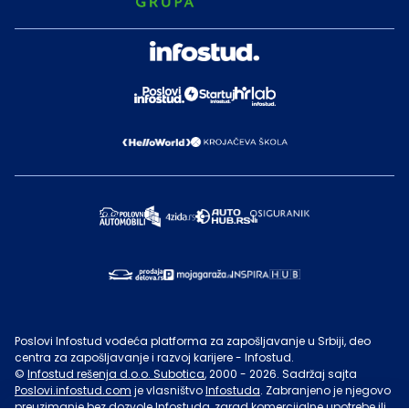
Poslovi Infostud vodeća platforma za zapošljavanje u Srbiji, deo
centra za zapošljavanje i razvoj karijere - Infostud.
©
Infostud rešenja d.o.o. Subotica
, 2000 -
2026
. Sadržaj sajta
Poslovi.infostud.com
je vlasništvo
Infostuda
. Zabranjeno je njegovo
preuzimanje bez dozvole
Infostuda
, zarad komercijalne upotrebe ili