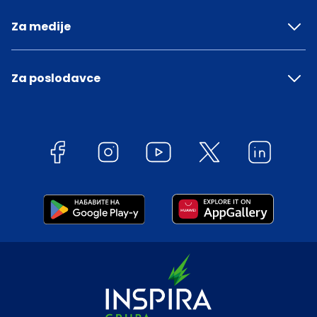
Za medije
Za poslodavce