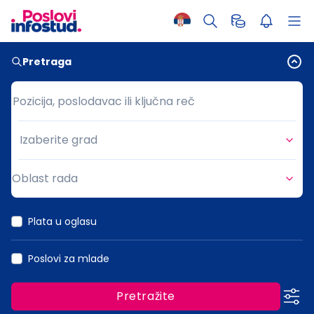
Pretraga
Pozicija, poslodavac ili ključna reč
Pozicija, poslodavac ili ključna reč
Izaberite grad
Grad
Oblast rada
Oblast rada
Plata u oglasu
Poslovi za mlade
Pretražite