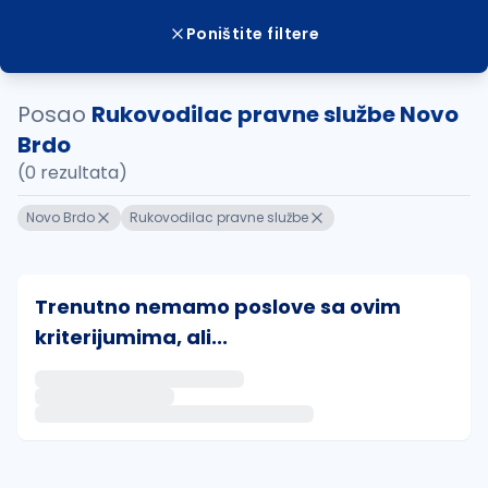
Poništite filtere
Posao
Rukovodilac pravne službe Novo
Brdo
(0 rezultata)
Novo Brdo
Rukovodilac pravne službe
Trenutno nemamo poslove sa ovim
kriterijumima, ali...
Ako sačuvate ovu pretragu, obavestićemo vas putem 