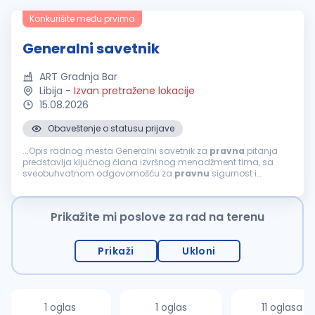
Konkurišite među prvima
Generalni savetnik
ART Gradnja Bar
Libija
-
Izvan pretražene lokacije
15.08.2026
Obaveštenje o statusu prijave
...Opis radnog mesta Generalni savetnik za
pravna
pitanja
predstavlja ključnog člana izvršnog menadžment tima, sa
sveobuhvatnom odgovornošću za
pravnu
sigurnost i
stratešku usmerenost kompanije. Pored upravljanja
pravnim
poslovima, ova pozicija ima...
Prikažite mi poslove za rad na terenu
Prikaži
Ukloni
1 oglas
1 oglas
11 oglasa