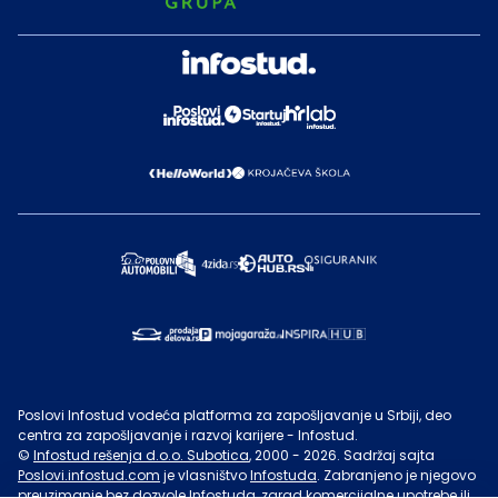
Poslovi Infostud vodeća platforma za zapošljavanje u Srbiji, deo
centra za zapošljavanje i razvoj karijere - Infostud.
©
Infostud rešenja d.o.o. Subotica
, 2000 -
2026
. Sadržaj sajta
Poslovi.infostud.com
je vlasništvo
Infostuda
. Zabranjeno je njegovo
preuzimanje bez dozvole
Infostuda
, zarad komercijalne upotrebe ili