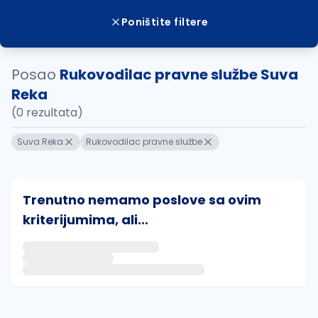
Poništite filtere
Posao
Rukovodilac pravne službe Suva
Reka
(0 rezultata)
Suva Reka
Rukovodilac pravne službe
Trenutno nemamo poslove sa ovim
kriterijumima, ali...
Ako sačuvate ovu pretragu, obavestićemo vas putem 