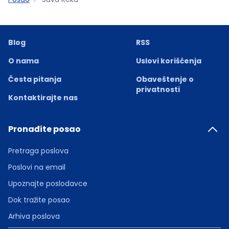
Blog
RSS
O nama
Uslovi korišćenja
Česta pitanja
Obaveštenje o
privatnosti
Kontaktirajte nas
Pronađite posao
Pretraga poslova
Poslovi na email
Upoznajte poslodavce
Dok tražite posao
Arhiva poslova