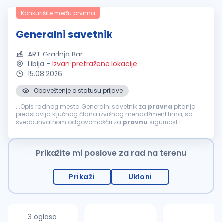
Konkurišite među prvima
Generalni savetnik
ART Gradnja Bar
Libija
-
Izvan pretražene lokacije
15.08.2026
Obaveštenje o statusu prijave
...Opis radnog mesta Generalni savetnik za
pravna
pitanja
predstavlja ključnog člana izvršnog menadžment tima, sa
sveobuhvatnom odgovornošću za
pravnu
sigurnost i
stratešku usmerenost kompanije. Pored upravljanja
pravnim
poslovima, ova pozicija ima...
Prikažite mi poslove za rad na terenu
Prikaži
Ukloni
3 oglasa