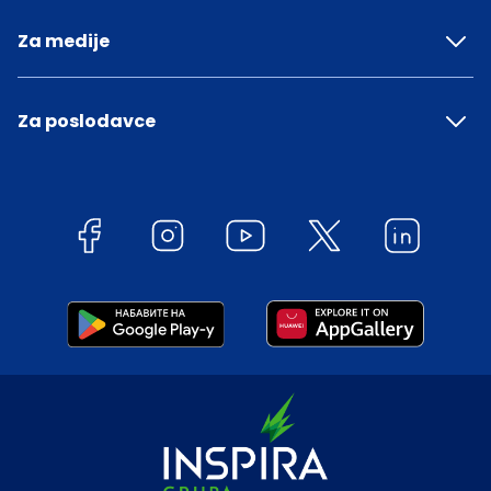
Za medije
Za poslodavce