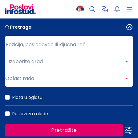
Pretraga
Pozicija, poslodavac ili ključna reč
Pozicija, poslodavac ili ključna reč
Izaberite grad
Grad
Oblast rada
Oblast rada
Plata u oglasu
Poslovi za mlade
Pretražite