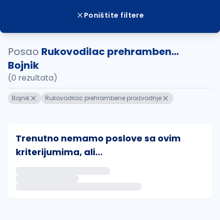
Poništite filtere
Posao
Rukovodilac prehramben...
Bojnik
(0 rezultata)
Bojnik
Rukovodilac prehrambene proizvodnje
Trenutno nemamo poslove sa ovim
kriterijumima, ali...
Ako sačuvate ovu pretragu, obavestićemo vas putem 