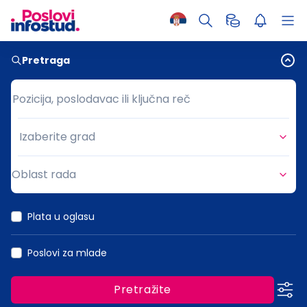
Pretraga
Pozicija, poslodavac ili ključna reč
Pozicija, poslodavac ili ključna reč
Izaberite grad
Grad
Oblast rada
Oblast rada
Plata u oglasu
Poslovi za mlade
Pretražite