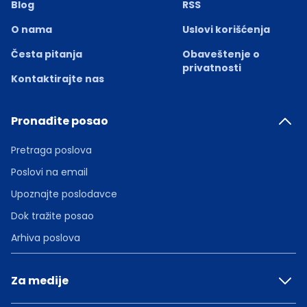
Blog
RSS
O nama
Uslovi korišćenja
Česta pitanja
Obaveštenje o
privatnosti
Kontaktirajte nas
Pronađite posao
Pretraga poslova
Poslovi na email
Upoznajte poslodavce
Dok tražite posao
Arhiva poslova
Za medije