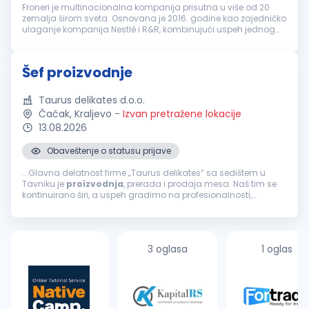
Froneri je multinacionalna kompanija prisutna u više od 20
zemalja širom sveta. Osnovana je 2016. godine kao zajedničko
ulaganje kompanija Nestlé i R&R, kombinujući uspeh jednog
od najvećih svetskih proizvođača hrane i jednog od vodećih
proizvođača s...
Šef proizvodnje
Taurus delikates d.o.o.
Čačak, Kraljevo
-
Izvan pretražene lokacije
13.08.2026
Obaveštenje o statusu prijave
...Glavna delatnost firme „Taurus delikates“ sa sedištem u
Tavniku je
proizvodnja
, prerada i prodaja mesa. Naš tim se
kontinuirano širi, a uspeh gradimo na profesionalnosti,
odgovornosti i posvećenosti kvalitetu. ZADACI RADNOG MESTA...
3 oglasa
1 oglas