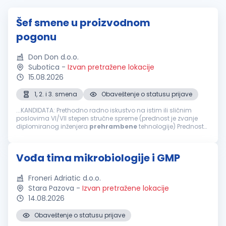
Šef smene u proizvodnom
pogonu
Don Don d.o.o.
Subotica
-
Izvan pretražene lokacije
15.08.2026
1, 2. i 3. smena
Obaveštenje o statusu prijave
...KANDIDATA: Prethodno radno iskustvo na istim ili sličnim
poslovima VI/VII stepen stručne spreme (prednost je zvanje
diplomiranog inženjera
prehrambene
tehnologije) Prednost
je radno iskustvo u
prehrambenoj
industriji Prednost je radno
iskustvo u upravljanju...
Vođa tima mikrobiologije i GMP
Froneri Adriatic d.o.o.
Stara Pazova
-
Izvan pretražene lokacije
14.08.2026
Obaveštenje o statusu prijave