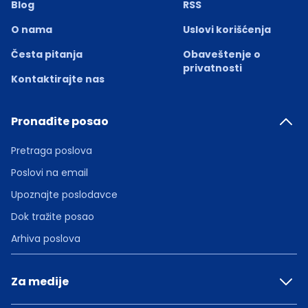
Blog
RSS
O nama
Uslovi korišćenja
Česta pitanja
Obaveštenje o
privatnosti
Kontaktirajte nas
Pronađite posao
Pretraga poslova
Poslovi na email
Upoznajte poslodavce
Dok tražite posao
Arhiva poslova
Za medije