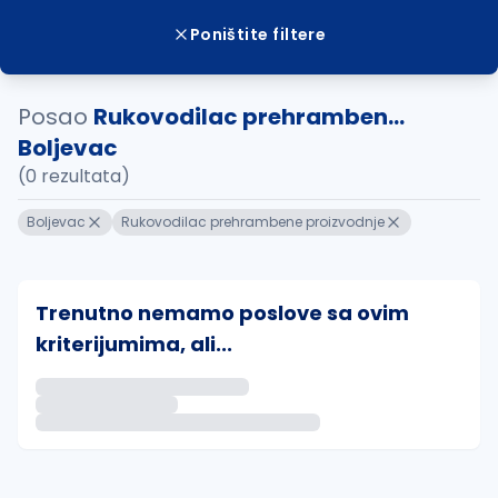
Poništite filtere
Posao
Rukovodilac prehramben...
Boljevac
(0 rezultata)
Boljevac
Rukovodilac prehrambene proizvodnje
Trenutno nemamo poslove sa ovim
kriterijumima, ali...
Ako sačuvate ovu pretragu, obavestićemo vas putem 