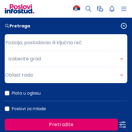
Pretraga
Pozicija, poslodavac ili ključna reč
Pozicija, poslodavac ili ključna reč
Izaberite grad
Grad
Oblast rada
Oblast rada
Plata u oglasu
Poslovi za mlade
Pretražite