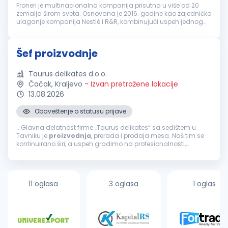
Froneri je multinacionalna kompanija prisutna u više od 20
zemalja širom sveta. Osnovana je 2016. godine kao zajedničko
ulaganje kompanija Nestlé i R&R, kombinujući uspeh jednog
od najvećih svetskih proizvođača hrane i jednog od vodećih
proizvođača s...
Šef proizvodnje
Taurus delikates d.o.o.
Čačak, Kraljevo
-
Izvan pretražene lokacije
13.08.2026
Obaveštenje o statusu prijave
...Glavna delatnost firme „Taurus delikates“ sa sedištem u
Tavniku je
proizvodnja
, prerada i prodaja mesa. Naš tim se
kontinuirano širi, a uspeh gradimo na profesionalnosti,
odgovornosti i posvećenosti kvalitetu. ZADACI RADNOG MESTA...
11 oglasa
3 oglasa
1 oglas