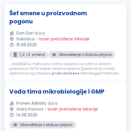
Šef smene u proizvodnom
pogonu
Don Don d.o.o.
Subotica
-
Izvan pretražene lokacije
15.08.2026
1, 2. i 3. smena
Obaveštenje o statusu prijave
...KANDIDATA: Prethodno radno iskustvo na istim ili sličnim
poslovima VI/VII stepen stručne spreme (prednost je zvanje
diplomiranog inženjera
prehrambene
tehnologije) Prednost
je radno iskustvo u
prehrambenoj
industriji Prednost je radno
iskustvo u upravljanju...
Vođa tima mikrobiologije i GMP
Froneri Adriatic d.o.o.
Stara Pazova
-
Izvan pretražene lokacije
14.08.2026
Obaveštenje o statusu prijave