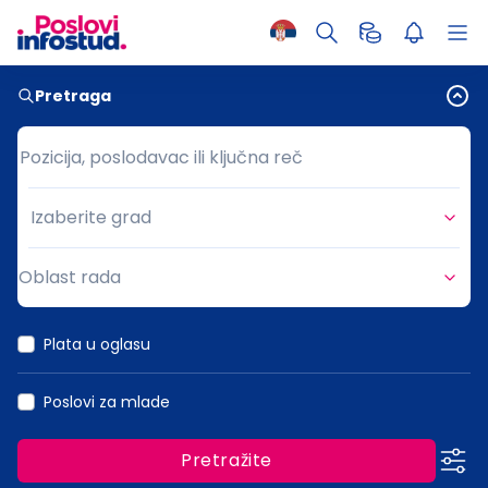
Pretraga
Pozicija, poslodavac ili ključna reč
Pozicija, poslodavac ili ključna reč
Izaberite grad
Grad
Oblast rada
Oblast rada
Plata u oglasu
Poslovi za mlade
Pretražite