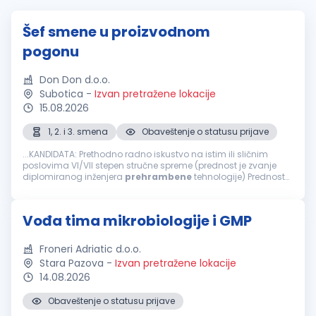
Šef smene u proizvodnom
pogonu
Don Don d.o.o.
Subotica
-
Izvan pretražene lokacije
15.08.2026
1, 2. i 3. smena
Obaveštenje o statusu prijave
...KANDIDATA: Prethodno radno iskustvo na istim ili sličnim
poslovima VI/VII stepen stručne spreme (prednost je zvanje
diplomiranog inženjera
prehrambene
tehnologije) Prednost
je radno iskustvo u
prehrambenoj
industriji Prednost je radno
iskustvo u upravljanju...
Vođa tima mikrobiologije i GMP
Froneri Adriatic d.o.o.
Stara Pazova
-
Izvan pretražene lokacije
14.08.2026
Obaveštenje o statusu prijave