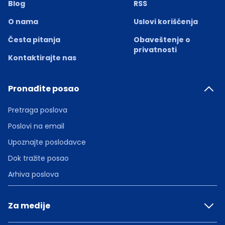
Blog
RSS
O nama
Uslovi korišćenja
Česta pitanja
Obaveštenje o
privatnosti
Kontaktirajte nas
Pronađite posao
Pretraga poslova
Poslovi na email
Upoznajte poslodavce
Dok tražite posao
Arhiva poslova
Za medije