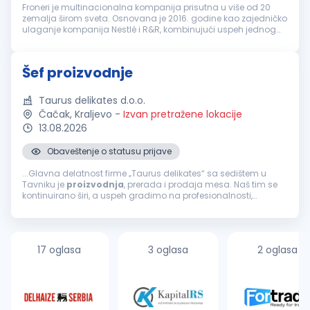
Froneri je multinacionalna kompanija prisutna u više od 20
zemalja širom sveta. Osnovana je 2016. godine kao zajedničko
ulaganje kompanija Nestlé i R&R, kombinujući uspeh jednog
od najvećih svetskih proizvođača hrane i jednog od vodećih
proizvođača s...
Šef proizvodnje
Taurus delikates d.o.o.
Čačak, Kraljevo
-
Izvan pretražene lokacije
13.08.2026
Obaveštenje o statusu prijave
...Glavna delatnost firme „Taurus delikates“ sa sedištem u
Tavniku je
proizvodnja
, prerada i prodaja mesa. Naš tim se
kontinuirano širi, a uspeh gradimo na profesionalnosti,
odgovornosti i posvećenosti kvalitetu. ZADACI RADNOG MESTA...
17 oglasa
3 oglasa
2 oglasa