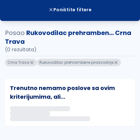
Poništite filtere
Posao
Rukovodilac prehramben... Crna
Trava
(0 rezultata)
Crna Trava
Rukovodilac prehrambene proizvodnje
Trenutno nemamo poslove sa ovim
kriterijumima, ali...
Ako sačuvate ovu pretragu, obavestićemo vas putem 