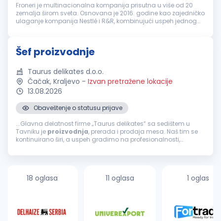
Froneri je multinacionalna kompanija prisutna u više od 20
zemalja širom sveta. Osnovana je 2016. godine kao zajedničko
ulaganje kompanija Nestlé i R&R, kombinujući uspeh jednog
od najvećih svetskih proizvođača hrane i jednog od vodećih
proizvođača s...
Šef proizvodnje
Taurus delikates d.o.o.
Čačak, Kraljevo
-
Izvan pretražene lokacije
13.08.2026
Obaveštenje o statusu prijave
...Glavna delatnost firme „Taurus delikates“ sa sedištem u
Tavniku je
proizvodnja
, prerada i prodaja mesa. Naš tim se
kontinuirano širi, a uspeh gradimo na profesionalnosti,
odgovornosti i posvećenosti kvalitetu. ZADACI RADNOG MESTA...
18 oglasa
11 oglasa
1 oglas