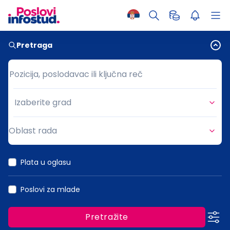
Pretraga
Pozicija, poslodavac ili ključna reč
Pozicija, poslodavac ili ključna reč
Izaberite grad
Grad
Oblast rada
Oblast rada
Plata u oglasu
Poslovi za mlade
Pretražite