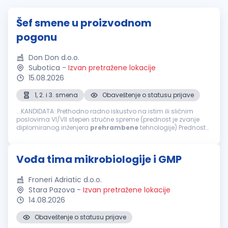
Šef smene u proizvodnom
pogonu
Don Don d.o.o.
Subotica
-
Izvan pretražene lokacije
15.08.2026
1, 2. i 3. smena
Obaveštenje o statusu prijave
...KANDIDATA: Prethodno radno iskustvo na istim ili sličnim
poslovima VI/VII stepen stručne spreme (prednost je zvanje
diplomiranog inženjera
prehrambene
tehnologije) Prednost
je radno iskustvo u
prehrambenoj
industriji Prednost je radno
iskustvo u upravljanju...
Vođa tima mikrobiologije i GMP
Froneri Adriatic d.o.o.
Stara Pazova
-
Izvan pretražene lokacije
14.08.2026
Obaveštenje o statusu prijave