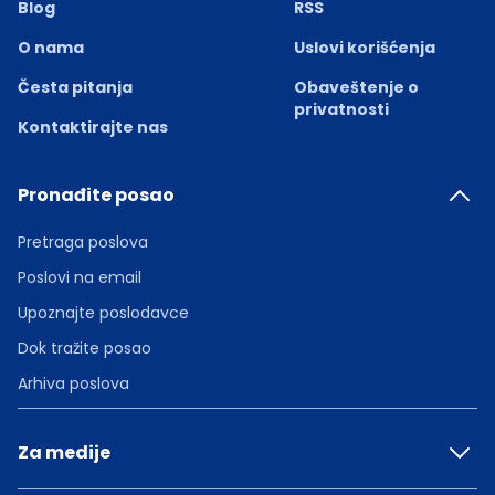
Blog
RSS
O nama
Uslovi korišćenja
Česta pitanja
Obaveštenje o
privatnosti
Kontaktirajte nas
Pronađite posao
Pretraga poslova
Poslovi na email
Upoznajte poslodavce
Dok tražite posao
Arhiva poslova
Za medije