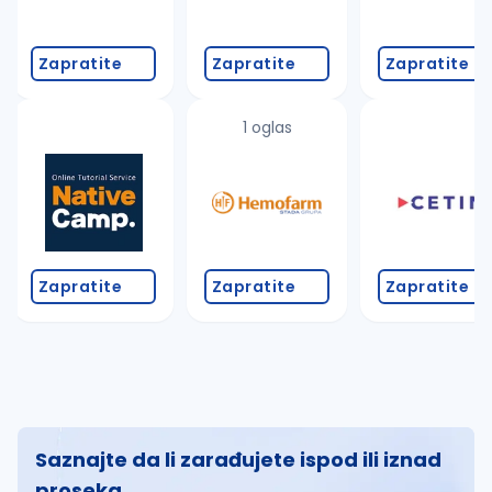
Zapratite
Zapratite
Zapratite
1 oglas
Zapratite
Zapratite
Zapratite
Saznajte da li zarađujete ispod ili iznad
proseka