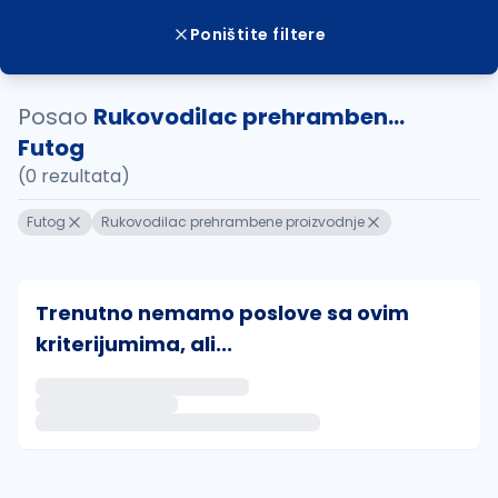
Poništite filtere
Posao
Rukovodilac prehramben...
Futog
(0 rezultata)
Futog
Rukovodilac prehrambene proizvodnje
Trenutno nemamo poslove sa ovim
kriterijumima, ali...
Ako sačuvate ovu pretragu, obavestićemo vas putem 