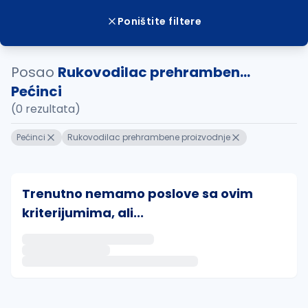
Poništite filtere
Posao
Rukovodilac prehramben...
Pećinci
(0 rezultata)
Pećinci
Rukovodilac prehrambene proizvodnje
Trenutno nemamo poslove sa ovim
kriterijumima, ali...
Ako sačuvate ovu pretragu, obavestićemo vas putem 