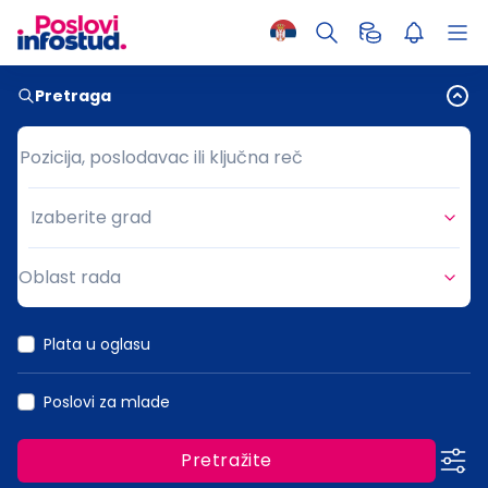
Pretraga
Pozicija, poslodavac ili ključna reč
Pozicija, poslodavac ili ključna reč
Izaberite grad
Grad
Oblast rada
Oblast rada
Plata u oglasu
Poslovi za mlade
Pretražite