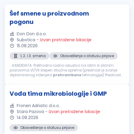
Šef smene u proizvodnom
pogonu
Don Don d.o.o.
Subotica
-
Izvan pretražene lokacije
15.08.2026
1, 2. i 3. smena
Obaveštenje o statusu prijave
...KANDIDATA: Prethodno radno iskustvo na istim ili sličnim
poslovima VI/VII stepen stručne spreme (prednost je zvanje
diplomiranog inženjera
prehrambene
tehnologije) Prednost
je radno iskustvo u
prehrambenoj
industriji Prednost je radno
iskustvo u upravljanju...
Vođa tima mikrobiologije i GMP
Froneri Adriatic d.o.o.
Stara Pazova
-
Izvan pretražene lokacije
14.08.2026
Obaveštenje o statusu prijave