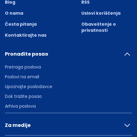
Blog
RSS
O nama
Uslovi korišćenja
Česta pitanja
Obaveštenje o
privatnosti
Kontaktirajte nas
Pronađite posao
Pretraga poslova
Poslovi na email
Upoznajte poslodavce
Dok tražite posao
Arhiva poslova
Za medije