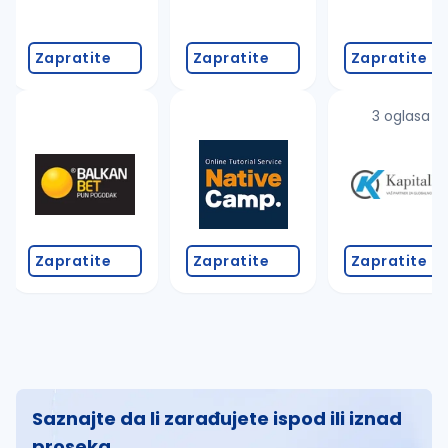
Zapratite
Zapratite
Zapratite
3 oglasa
Zapratite
Zapratite
Zapratite
Saznajte da li zarađujete ispod ili iznad
proseka