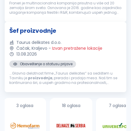
Froneri je multinacionalna kompanija prisutna u više od 20
zemalja širom sveta. Osnovana je 2016. godine kao zajedničko
ulaganje kompanija Nestlé i R&R, kombinujući uspeh jednog
od najvećih svetskih proizvođača hrane i jednog od vodećih
proizvođača s...
Šef proizvodnje
Taurus delikates d.o.o.
Čačak, Kraljevo
-
Izvan pretražene lokacije
13.08.2026
Obaveštenje o statusu prijave
...Glavna delatnost firme „Taurus delikates“ sa sedištem u
Tavniku je
proizvodnja
, prerada i prodaja mesa. Naš tim se
kontinuirano širi, a uspeh gradimo na profesionalnosti,
odgovornosti i posvećenosti kvalitetu. ZADACI RADNOG MESTA...
3 oglasa
18 oglasa
7 oglasa