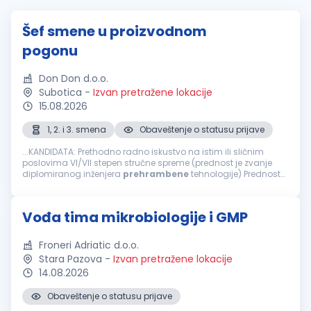
Šef smene u proizvodnom
pogonu
Don Don d.o.o.
Subotica
-
Izvan pretražene lokacije
15.08.2026
1, 2. i 3. smena
Obaveštenje o statusu prijave
...KANDIDATA: Prethodno radno iskustvo na istim ili sličnim
poslovima VI/VII stepen stručne spreme (prednost je zvanje
diplomiranog inženjera
prehrambene
tehnologije) Prednost
je radno iskustvo u
prehrambenoj
industriji Prednost je radno
iskustvo u upravljanju...
Vođa tima mikrobiologije i GMP
Froneri Adriatic d.o.o.
Stara Pazova
-
Izvan pretražene lokacije
14.08.2026
Obaveštenje o statusu prijave