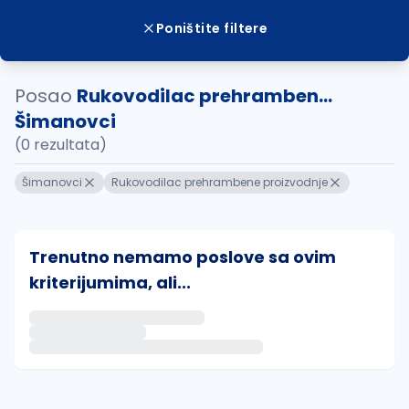
Poništite filtere
Posao
Rukovodilac prehramben...
Šimanovci
(0 rezultata)
Šimanovci
Rukovodilac prehrambene proizvodnje
Trenutno nemamo poslove sa ovim
kriterijumima, ali...
Ako sačuvate ovu pretragu, obavestićemo vas putem 