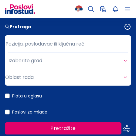
Pretraga
Pozicija, poslodavac ili ključna reč
Pozicija, poslodavac ili ključna reč
Izaberite grad
Grad
Oblast rada
Oblast rada
Plata u oglasu
Poslovi za mlade
Pretražite