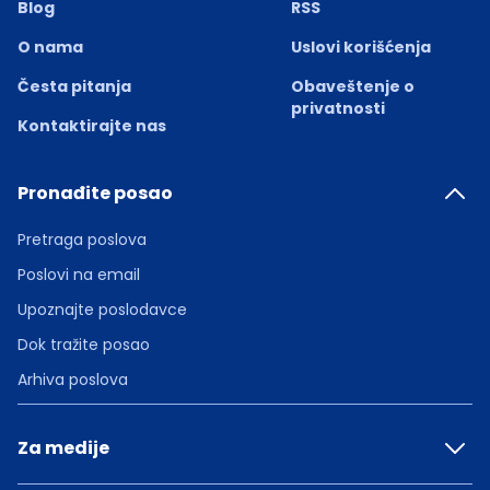
Blog
RSS
O nama
Uslovi korišćenja
Česta pitanja
Obaveštenje o
privatnosti
Kontaktirajte nas
Pronađite posao
Pretraga poslova
Poslovi na email
Upoznajte poslodavce
Dok tražite posao
Arhiva poslova
Za medije