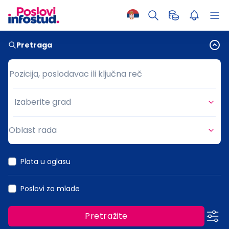
Pretraga
Pozicija, poslodavac ili ključna reč
Pozicija, poslodavac ili ključna reč
Izaberite grad
Grad
Oblast rada
Oblast rada
Plata u oglasu
Poslovi za mlade
Pretražite