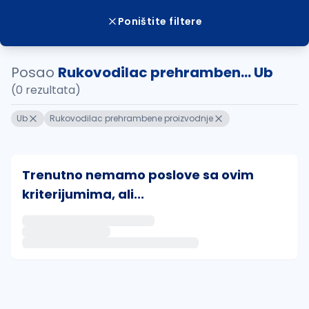
Poništite filtere
Posao
Rukovodilac prehramben... Ub
(0 rezultata)
Ub
Rukovodilac prehrambene proizvodnje
Trenutno nemamo poslove sa ovim
kriterijumima, ali...
Ako sačuvate ovu pretragu, obavestićemo vas putem 
uvajte pretragu