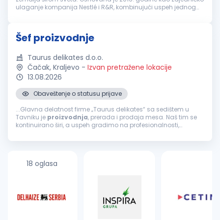
ulaganje kompanija Nestlé i R&R, kombinujući uspeh jednog
od najvećih svetskih proizvođača hrane i jednog od vodećih
proizvođača s...
Šef proizvodnje
Taurus delikates d.o.o.
Čačak, Kraljevo
-
Izvan pretražene lokacije
13.08.2026
Obaveštenje o statusu prijave
...Glavna delatnost firme „Taurus delikates“ sa sedištem u
Tavniku je
proizvodnja
, prerada i prodaja mesa. Naš tim se
kontinuirano širi, a uspeh gradimo na profesionalnosti,
odgovornosti i posvećenosti kvalitetu. ZADACI RADNOG MESTA...
18 oglasa