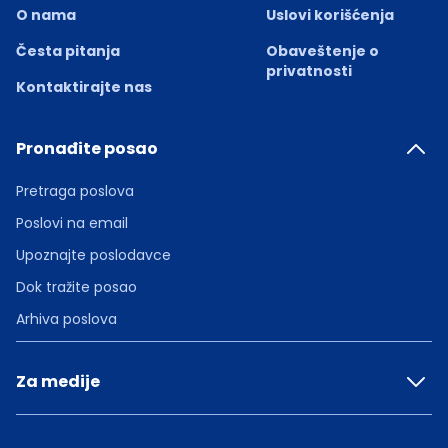
O nama
Uslovi korišćenja
Česta pitanja
Obaveštenje o
privatnosti
Kontaktirajte nas
Pronađite posao
Pretraga poslova
Poslovi na email
Upoznajte poslodavce
Dok tražite posao
Arhiva poslova
Za medije