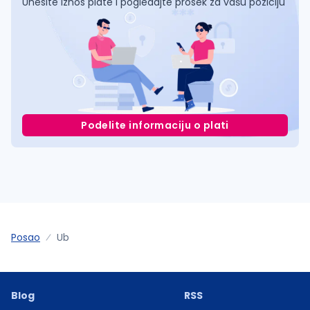
Unesite iznos plate i pogledajte prosek za vašu poziciju
Podelite informaciju o plati
Posao
Ub
Blog
RSS