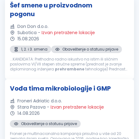
Šef smene u proizvodnom
pogonu
Don Don d.o.o.
Subotica
-
Izvan pretražene lokacije
15.08.2026
1, 2. i 3. smena
Obaveštenje o statusu prijave
...KANDIDATA: Prethodno radno iskustvo na istim ili sličnim
poslovima VI/VII stepen stručne spreme (prednost je zvanje
diplomiranog inženjera
prehrambene
tehnologije) Prednost
je radno iskustvo u
prehrambenoj
industriji Prednost je radno
iskustvo u upravljanju...
Vođa tima mikrobiologije i GMP
Froneri Adriatic d.o.o.
Stara Pazova
-
Izvan pretražene lokacije
14.08.2026
Obaveštenje o statusu prijave
Froneri je multinacionalna kompanija prisutna u više od 20
zemalja širom sveta. Osnovana je 2016. godine kao zajedničko