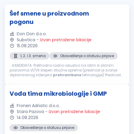
Šef smene u proizvodnom
pogonu
Don Don d.o.o.
Subotica
-
Izvan pretražene lokacije
15.08.2026
1, 2. i 3. smena
Obaveštenje o statusu prijave
...KANDIDATA: Prethodno radno iskustvo na istim ili sličnim
poslovima VI/VII stepen stručne spreme (prednost je zvanje
diplomiranog inženjera
prehrambene
tehnologije) Prednost
je radno iskustvo u
prehrambenoj
industriji Prednost je radno
iskustvo u upravljanju...
Vođa tima mikrobiologije i GMP
Froneri Adriatic d.o.o.
Stara Pazova
-
Izvan pretražene lokacije
14.08.2026
Obaveštenje o statusu prijave