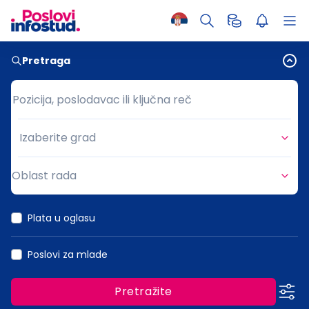
Pretraga
Pozicija, poslodavac ili ključna reč
Pozicija, poslodavac ili ključna reč
Izaberite grad
Grad
Oblast rada
Oblast rada
Plata u oglasu
Poslovi za mlade
Pretražite