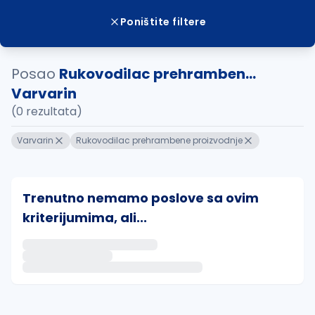
Poništite filtere
Posao
Rukovodilac prehramben...
Varvarin
(0 rezultata)
Varvarin
Rukovodilac prehrambene proizvodnje
Trenutno nemamo poslove sa ovim
kriterijumima, ali...
Ako sačuvate ovu pretragu, obavestićemo vas putem 