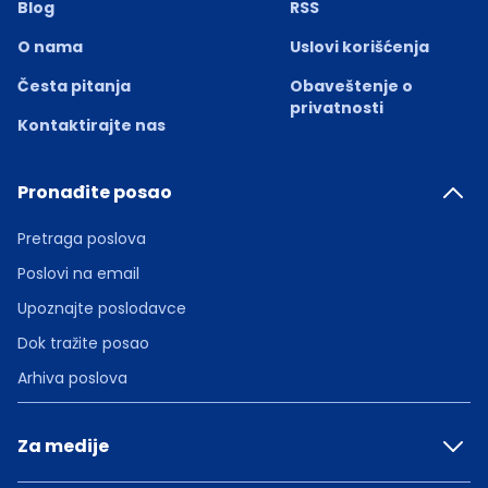
Blog
RSS
O nama
Uslovi korišćenja
Česta pitanja
Obaveštenje o
privatnosti
Kontaktirajte nas
Pronađite posao
Pretraga poslova
Poslovi na email
Upoznajte poslodavce
Dok tražite posao
Arhiva poslova
Za medije