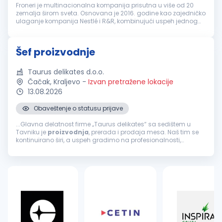
Froneri je multinacionalna kompanija prisutna u više od 20
zemalja širom sveta. Osnovana je 2016. godine kao zajedničko
ulaganje kompanija Nestlé i R&R, kombinujući uspeh jednog
od najvećih svetskih proizvođača hrane i jednog od vodećih
proizvođača s...
Šef proizvodnje
Taurus delikates d.o.o.
Čačak, Kraljevo
-
Izvan pretražene lokacije
13.08.2026
Obaveštenje o statusu prijave
...Glavna delatnost firme „Taurus delikates“ sa sedištem u
Tavniku je
proizvodnja
, prerada i prodaja mesa. Naš tim se
kontinuirano širi, a uspeh gradimo na profesionalnosti,
odgovornosti i posvećenosti kvalitetu. ZADACI RADNOG MESTA...