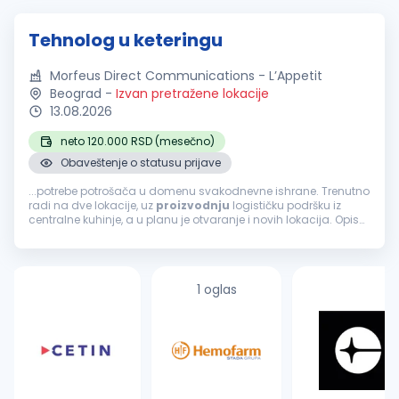
Tehnolog u keteringu
Morfeus Direct Communications - L’Appetit
Beograd
-
Izvan pretražene lokacije
13.08.2026
neto 120.000 RSD (mesečno)
Obaveštenje o statusu prijave
...potrebe potrošača u domenu svakodnevne ishrane. Trenutno
radi na dve lokacije, uz
proizvodnju
logističku podršku iz
centralne kuhinje, a u planu je otvaranje i novih lokacija. Opis
posla: Planiranje
proizvodnje
u keteringu (centralna kuhinja),
izrada...
1 oglas