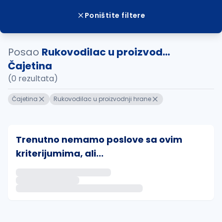
Poništite filtere
Posao
Rukovodilac u proizvod...
Čajetina
(0 rezultata)
Čajetina
Rukovodilac u proizvodnji hrane
Trenutno nemamo poslove sa ovim
kriterijumima, ali...
Ako sačuvate ovu pretragu, obavestićemo vas putem 