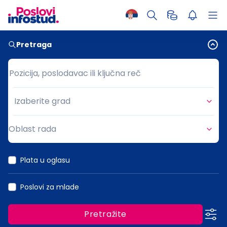
Pretraga
Pozicija, poslodavac ili ključna reč
Pozicija, poslodavac ili ključna reč
Izaberite grad
Grad
Oblast rada
Oblast rada
Plata u oglasu
Poslovi za mlade
Pretražite