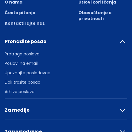
O nama
Uslovi korišćenja
Česta pitanja
Obaveštenje o
privatnosti
Kontaktirajte nas
Pronađite posao
Pretraga poslova
Poslovi na email
Upoznajte poslodavce
Dok tražite posao
Arhiva poslova
Za medije
Za poslodavce