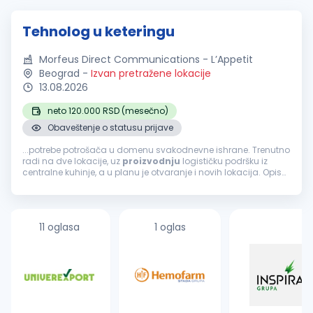
Tehnolog u keteringu
Morfeus Direct Communications - L’Appetit
Beograd
-
Izvan pretražene lokacije
13.08.2026
neto 120.000 RSD (mesečno)
Obaveštenje o statusu prijave
...potrebe potrošača u domenu svakodnevne ishrane. Trenutno
radi na dve lokacije, uz
proizvodnju
logističku podršku iz
centralne kuhinje, a u planu je otvaranje i novih lokacija. Opis
posla: Planiranje
proizvodnje
u keteringu (centralna kuhinja),
izrada...
11 oglasa
1 oglas