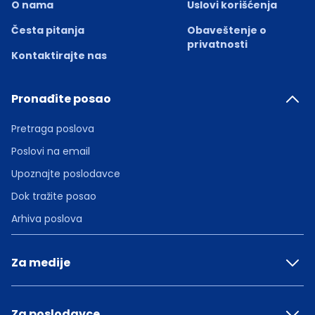
O nama
Uslovi korišćenja
Česta pitanja
Obaveštenje o
privatnosti
Kontaktirajte nas
Pronađite posao
Pretraga poslova
Poslovi na email
Upoznajte poslodavce
Dok tražite posao
Arhiva poslova
Za medije
Za poslodavce