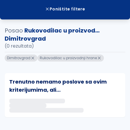
Poništite filtere
Posao
Rukovodilac u proizvod...
Dimitrovgrad
(0 rezultata)
Dimitrovgrad
Rukovodilac u proizvodnji hrane
Trenutno nemamo poslove sa ovim
kriterijumima, ali...
Ako sačuvate ovu pretragu, obavestićemo vas putem 