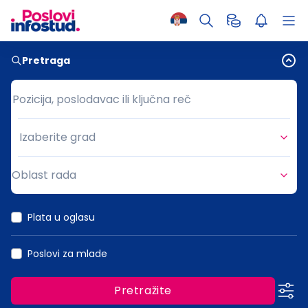
Pretraga
Pozicija, poslodavac ili ključna reč
Pozicija, poslodavac ili ključna reč
Izaberite grad
Grad
Oblast rada
Oblast rada
Plata u oglasu
Poslovi za mlade
Pretražite