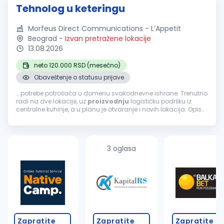
Tehnolog u keteringu
Morfeus Direct Communications - L’Appetit
Beograd
-
Izvan pretražene lokacije
13.08.2026
neto 120.000 RSD (mesečno)
Obaveštenje o statusu prijave
...potrebe potrošača u domenu svakodnevne ishrane. Trenutno
radi na dve lokacije, uz
proizvodnju
logističku podršku iz
centralne kuhinje, a u planu je otvaranje i novih lokacija. Opis
posla: Planiranje
proizvodnje
u keteringu (centralna kuhinja),
izrada...
3 oglasa
Zapratite
Zapratite
Zapratite