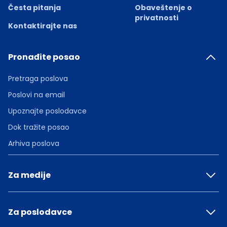
Česta pitanja
Obaveštenje o
privatnosti
Kontaktirajte nas
Pronađite posao
Pretraga poslova
Poslovi na email
Upoznajte poslodavce
Dok tražite posao
Arhiva poslova
Za medije
Za poslodavce