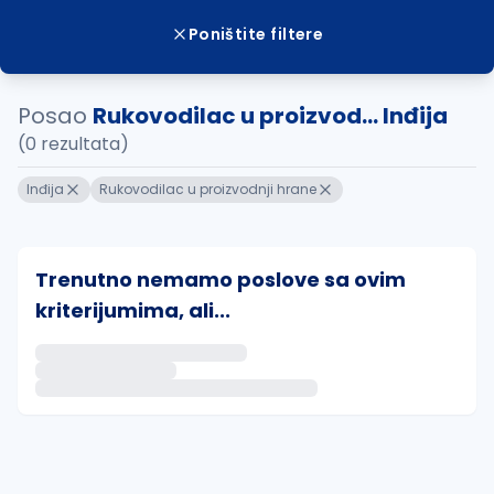
Poništite filtere
Posao
Rukovodilac u proizvod... Inđija
(0 rezultata)
Inđija
Rukovodilac u proizvodnji hrane
Trenutno nemamo poslove sa ovim
kriterijumima, ali...
Ako sačuvate ovu pretragu, obavestićemo vas putem 
uvajte pretragu