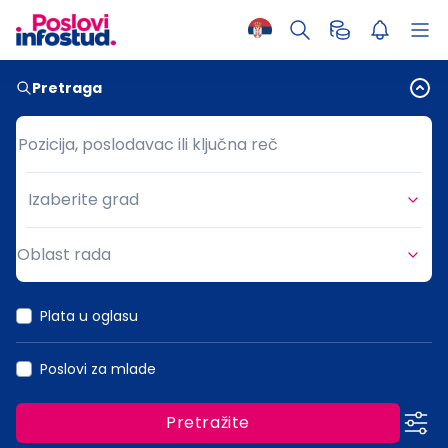
Pretraga
Pozicija, poslodavac ili ključna reč
Pozicija, poslodavac ili ključna reč
Izaberite grad
Grad
Oblast rada
Oblast rada
Plata u oglasu
Poslovi za mlade
Pretražite