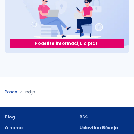
Podelite informaciju o plati
Posao
Inđija
Blog
RSS
O nama
Uslovi korišćenja