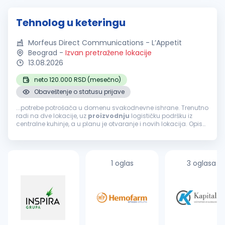
Tehnolog u keteringu
Morfeus Direct Communications - L’Appetit
Beograd
-
Izvan pretražene lokacije
13.08.2026
neto 120.000 RSD (mesečno)
Obaveštenje o statusu prijave
...potrebe potrošača u domenu svakodnevne ishrane. Trenutno
radi na dve lokacije, uz
proizvodnju
logističku podršku iz
centralne kuhinje, a u planu je otvaranje i novih lokacija. Opis
posla: Planiranje
proizvodnje
u keteringu (centralna kuhinja),
izrada...
1 oglas
3 oglasa