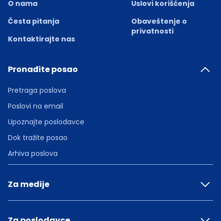
O nama
Uslovi korišćenja
Česta pitanja
Obaveštenje o
privatnosti
Kontaktirajte nas
Pronađite posao
Pretraga poslova
Poslovi na email
Upoznajte poslodavce
Dok tražite posao
Arhiva poslova
Za medije
Za poslodavce