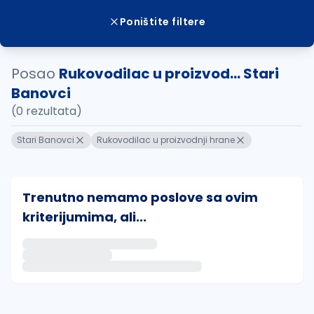
Poništite filtere
Posao
Rukovodilac u proizvod... Stari
Banovci
(0 rezultata)
Stari Banovci
Rukovodilac u proizvodnji hrane
Trenutno nemamo poslove sa ovim
kriterijumima, ali...
Ako sačuvate ovu pretragu, obavestićemo vas putem 