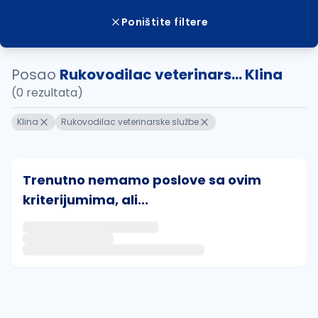
Poništite filtere
Posao
Rukovodilac veterinars... Klina
(0 rezultata)
Klina
Rukovodilac veterinarske službe
Trenutno nemamo poslove sa ovim
kriterijumima, ali...
Ako sačuvate ovu pretragu, obavestićemo vas putem 
uvajte pretragu