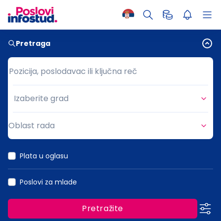
Pretraga
Pozicija, poslodavac ili ključna reč
Pozicija, poslodavac ili ključna reč
Izaberite grad
Grad
Oblast rada
Oblast rada
Plata u oglasu
Poslovi za mlade
Pretražite