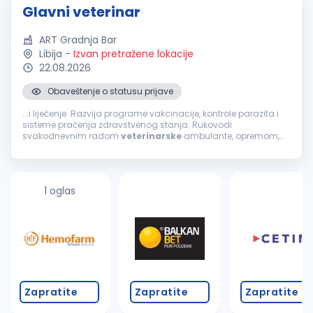
Glavni veterinar
ART Gradnja Bar
Libija
-
Izvan pretražene lokacije
22.08.2026
Obaveštenje o statusu prijave
...i liječenje. Razvija programe vakcinacije, kontrole parazita i
sisteme praćenja zdravstvenog stanja. Rukovodi
svakodnevnim radom
veterinarske
ambulante, opremom,
lijekovima i medicinskom dokumentacijom. Procjenjuje
dobrobit životinja, sarađuje na unapređenju...
1 oglas
Zapratite
Zapratite
Zapratite