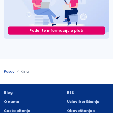
Podelite informaciju o plati
Posao
Klina
Blog
RSS
O nama
Uslovi korišćenja
Česta pitanja
Obaveštenje o