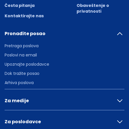
Česta pitanja
Obaveštenje o
privatnosti
Kontaktirajte nas
Pronađite posao
Pretraga poslova
Poslovi na email
Upoznajte poslodavce
Dok tražite posao
Arhiva poslova
Za medije
Za poslodavce