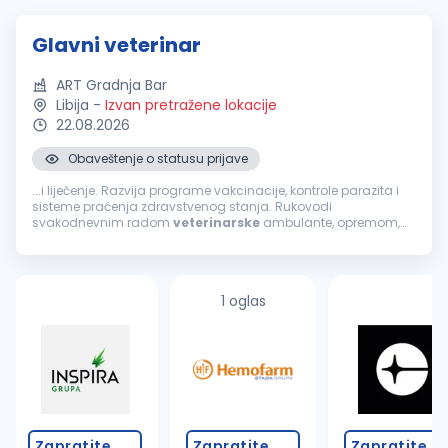
Glavni veterinar
ART Gradnja Bar
Libija
-
Izvan pretražene lokacije
22.08.2026
Obaveštenje o statusu prijave
...i liječenje. Razvija programe vakcinacije, kontrole parazita i
sisteme praćenja zdravstvenog stanja. Rukovodi
svakodnevnim radom
veterinarske
ambulante, opremom,
lijekovima i medicinskom dokumentacijom. Procjenjuje
dobrobit životinja, sarađuje na unapređenju...
1 oglas
Zapratite
Zapratite
Zapratite