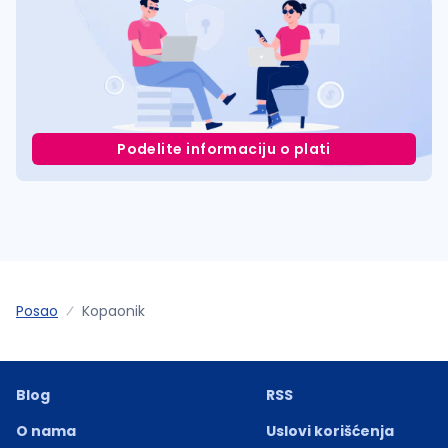
Podelite informaciju o plati
Posao
Kopaonik
Blog
RSS
O nama
Uslovi korišćenja