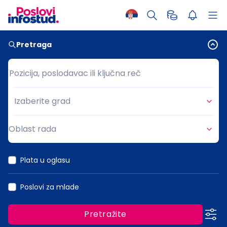
Pretraga
Pozicija, poslodavac ili ključna reč
Pozicija, poslodavac ili ključna reč
Izaberite grad
Grad
Oblast rada
Oblast rada
Plata u oglasu
Poslovi za mlade
Pretražite