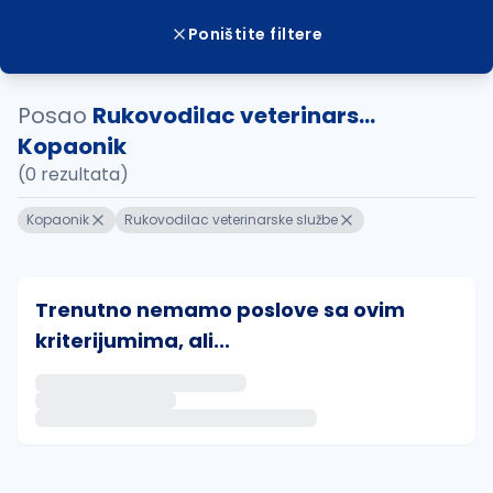
Poništite filtere
Posao
Rukovodilac veterinars...
Kopaonik
(0 rezultata)
Kopaonik
Rukovodilac veterinarske službe
Trenutno nemamo poslove sa ovim
kriterijumima, ali...
Ako sačuvate ovu pretragu, obavestićemo vas putem 