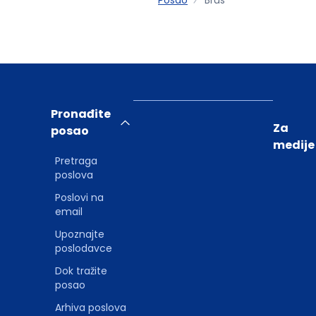
Pronađite
Za
posao
medije
Pretraga
poslova
Poslovi na
email
Upoznajte
poslodavce
Dok tražite
posao
Arhiva poslova