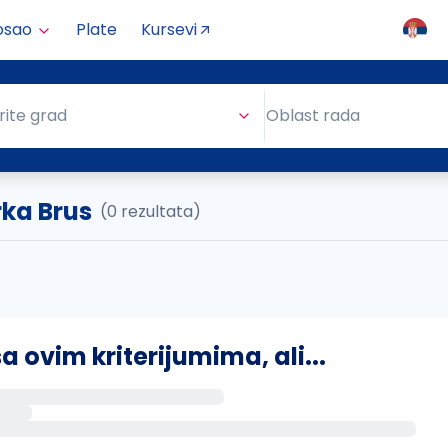
osao
Plate
Kursevi
Oblast rada
rite grad
Oblast rada
ka Brus
(0 rezultata)
ovim kriterijumima, ali...
s putem email-a kada se pojave novi poslovi.