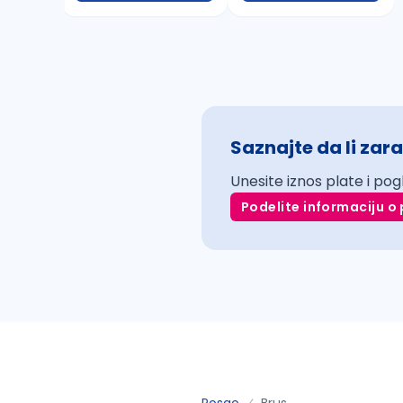
Saznajte da li zara
Unesite iznos plate i pog
Podelite informaciju o 
Posao
Brus