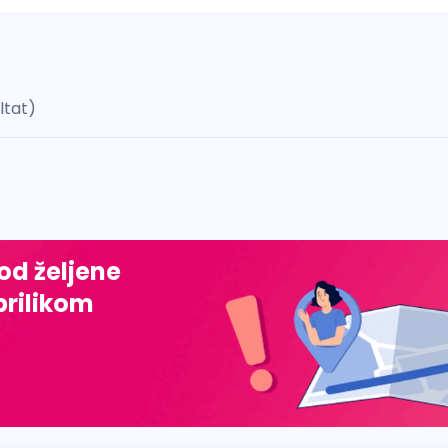
ultat)
 š, đ, ž, dž)
 od željene
prilikom