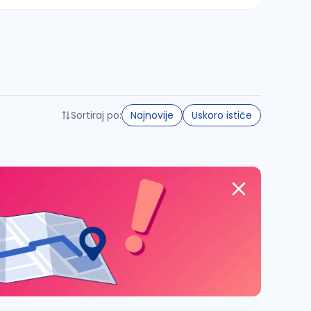
Sortiraj po:
Najnovije
Uskoro ističe