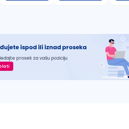
đujete ispod ili iznad proseka
ledajte prosek za vašu poziciju
plati