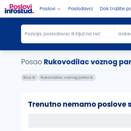
Poslovi
Poslodavci
Dok tražite p
Pozicija, poslodavac ili ključna reč
Izabe
Pozicija, poslodavac ili ključna reč
Grad
Posao
Rukovodilac voznog par
Brus
Rukovodilac voznog parka
Trenutno nemamo poslove sa 
Ako sačuvate ovu pretragu, obavestićemo va