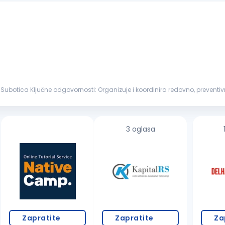
rnim servisima Planira i prati realizaciju...
3 oglasa
Zapratite
Zapratite
Za