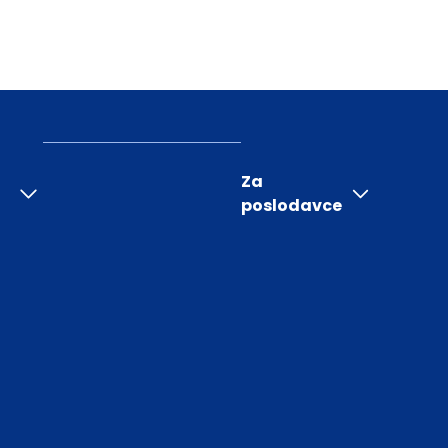
Za
poslodavce