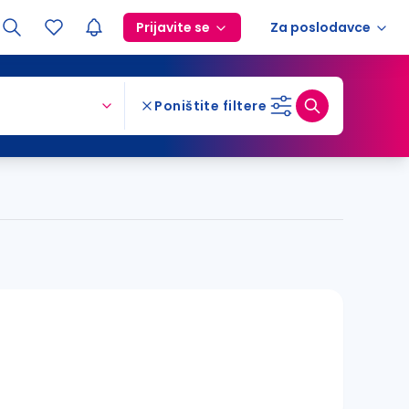
Prijavite se
Za poslodavce
Poništite filtere