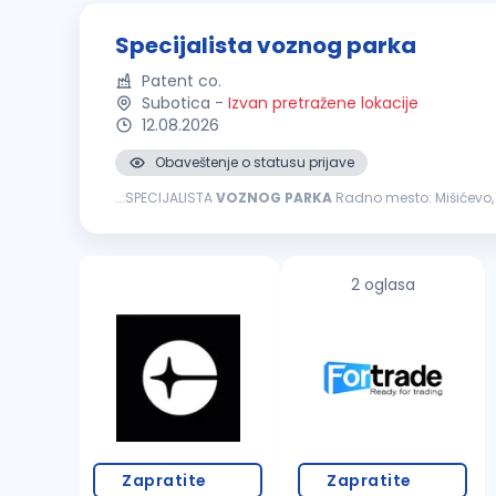
Specijalista voznog parka
Patent co.
Subotica
-
Izvan pretražene lokacije
12.08.2026
Obaveštenje o statusu prijave
...SPECIJALISTA
VOZNOG
PARKA
Radno mesto: Mišićevo, Subotica Ključne odgovornosti: Organizuje i koordinira redovno, preventivno i vanredno održavanje
putničkih i teretnih vozila u saradnji sa ovlašćenim i ekste
2 oglasa
Zapratite
Zapratite