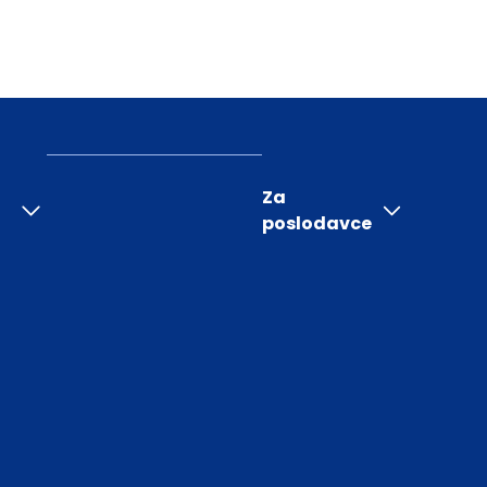
Za
poslodavce