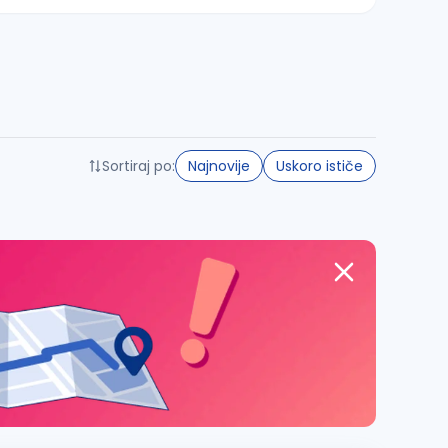
Sortiraj po:
Najnovije
Uskoro ističe