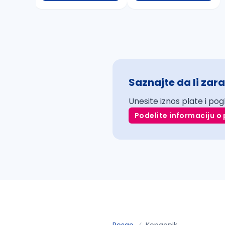
Saznajte da li zara
Unesite iznos plate i pog
Podelite informaciju o 
Posao
Kopaonik