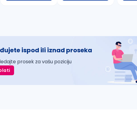
đujete ispod ili iznad proseka
ledajte prosek za vašu poziciju
plati