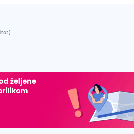
ultat)
 š, đ, ž, dž)
 od željene
prilikom