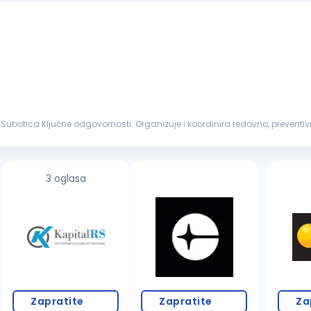
rnim servisima Planira i prati realizaciju...
3 oglasa
Zapratite
Zapratite
Za