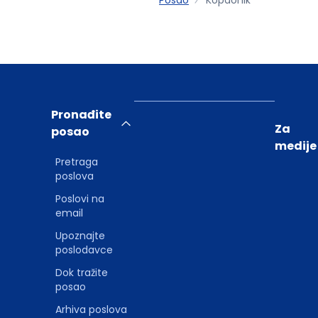
Pronađite
Za
posao
medije
Pretraga
poslova
Poslovi na
email
Upoznajte
poslodavce
Dok tražite
posao
Arhiva poslova