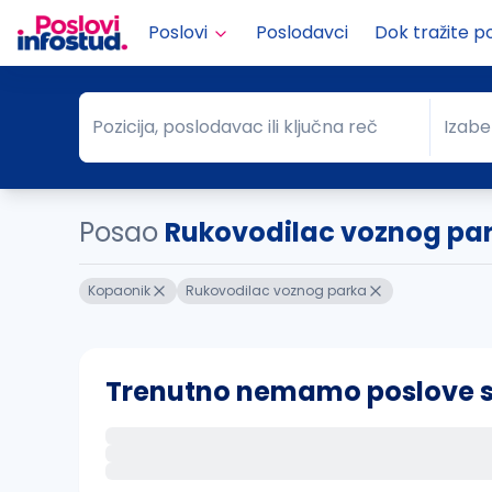
Poslovi
Poslodavci
Dok tražite p
Pozicija, poslodavac ili ključna reč
Izabe
Pozicija, poslodavac ili ključna reč
Grad
Posao
Rukovodilac voznog pa
Kopaonik
Rukovodilac voznog parka
Trenutno nemamo poslove sa 
Ako sačuvate ovu pretragu, obavestićemo va