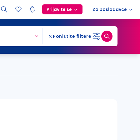
Prijavite se
Za poslodavce
Poništite filtere