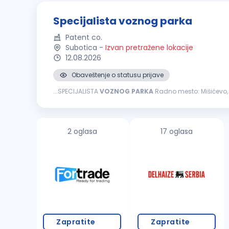
Specijalista voznog parka
Patent co.
Subotica
-
Izvan pretražene lokacije
12.08.2026
Obaveštenje o statusu prijave
...SPECIJALISTA
VOZNOG
PARKA
Radno mesto: Mišićevo, Subotica Ključne odgovornosti: Organizuje i koordinira redovno, preventivno i vanredno održavanje
putničkih i teretnih vozila u saradnji sa ovlašćenim i ekste
2 oglasa
17 oglasa
Zapratite
Zapratite