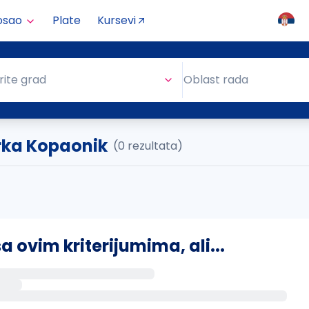
osao
Plate
Kursevi
Oblast rada
rite grad
Oblast rada
rka Kopaonik
(0 rezultata)
ovim kriterijumima, ali...
s putem email-a kada se pojave novi poslovi.