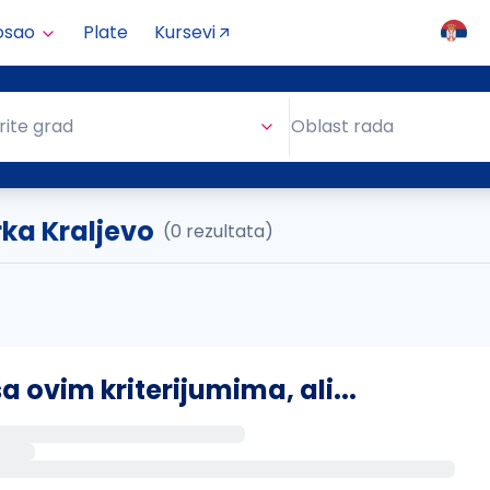
osao
Plate
Kursevi
Oblast rada
rite grad
Oblast rada
ka Kraljevo
(0 rezultata)
ovim kriterijumima, ali...
s putem email-a kada se pojave novi poslovi.