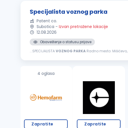
Specijalista voznog parka
Patent co.
Subotica
-
Izvan pretražene lokacije
12.08.2026
Obaveštenje o statusu prijave
...SPECIJALISTA
VOZNOG
PARKA
Radno mesto: Mišićevo, Subotica Ključne odgovornosti: Organizuje i koordinira redovno, preventivno i vanredno održavanje
putničkih i teretnih vozila u saradnji sa ovlašćenim i ekste
4 oglasa
Zapratite
Zapratite