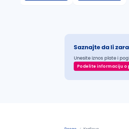
Saznajte da li zara
Unesite iznos plate i pog
Podelite informaciju o 
Posao
Kraljevo