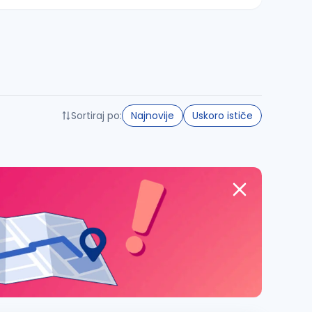
Sortiraj po:
Najnovije
Uskoro ističe