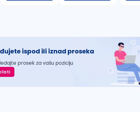
đujete ispod ili iznad proseka
ledajte prosek za vašu poziciju
plati