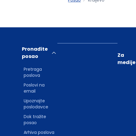
Pronađite
Za
posao
medije
Pretraga
poslova
Poslovi na
email
Upoznajte
poslodavce
Dok tražite
posao
Arhiva poslova