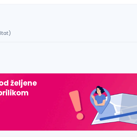
ultat)
 š, đ, ž, dž)
 od željene
prilikom