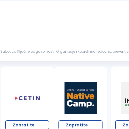
rnim servisima Planira i prati realizaciju...
Zapratite
Zapratite
Za