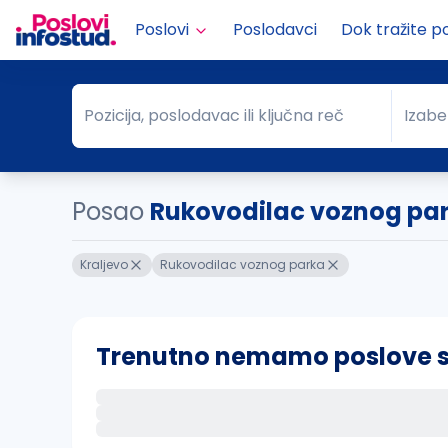
Poslovi
Poslodavci
Dok tražite p
Pozicija, poslodavac ili ključna reč
Izabe
Pozicija, poslodavac ili ključna reč
Grad
Posao
Rukovodilac voznog par
Kraljevo
Rukovodilac voznog parka
Trenutno nemamo poslove sa 
Ako sačuvate ovu pretragu, obavestićemo va