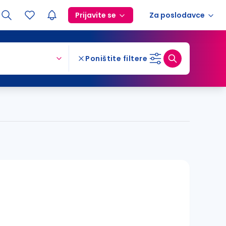
Prijavite se
Za poslodavce
Poništite filtere