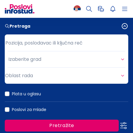
Pretraga
Pozicija, poslodavac ili ključna reč
Pozicija, poslodavac ili ključna reč
Izaberite grad
Grad
Oblast rada
Oblast rada
Plata u oglasu
Poslovi za mlade
Pretražite