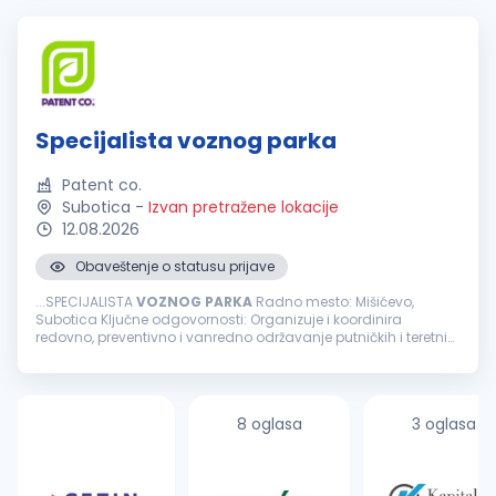
Specijalista voznog parka
Patent co.
Subotica
-
Izvan pretražene lokacije
12.08.2026
Obaveštenje o statusu prijave
...SPECIJALISTA
VOZNOG
PARKA
Radno mesto: Mišićevo,
Subotica Ključne odgovornosti: Organizuje i koordinira
redovno, preventivno i vanredno održavanje putničkih i teretnih
vozila u saradnji sa ovlašćenim i eksternim servisima Planira i
prati realizaciju...
8 oglasa
3 oglasa