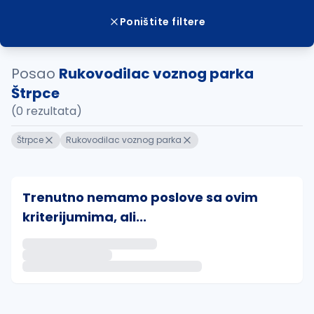
Poništite filtere
Posao
Rukovodilac voznog parka
Štrpce
(0 rezultata)
Štrpce
Rukovodilac voznog parka
Trenutno nemamo poslove sa ovim
kriterijumima, ali...
Ako sačuvate ovu pretragu, obavestićemo vas putem 