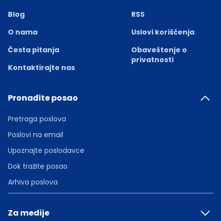
Blog
RSS
O nama
Uslovi korišćenja
Česta pitanja
Obaveštenje o
privatnosti
Kontaktirajte nas
Pronađite posao
Pretraga poslova
Poslovi na email
Upoznajte poslodavce
Dok tražite posao
Arhiva poslova
Za medije