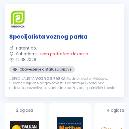
Specijalista voznog parka
Patent co.
Subotica
-
Izvan pretražene lokacije
12.08.2026
Obaveštenje o statusu prijave
...SPECIJALISTA
VOZNOG
PARKA
Radno mesto: Mišićevo,
Subotica Ključne odgovornosti: Organizuje i koordinira
redovno, preventivno i vanredno održavanje putničkih i teretnih
vozila u saradnji sa ovlašćenim i eksternim servisima Planira i
prati realizaciju...
2 oglasa
4 oglasa