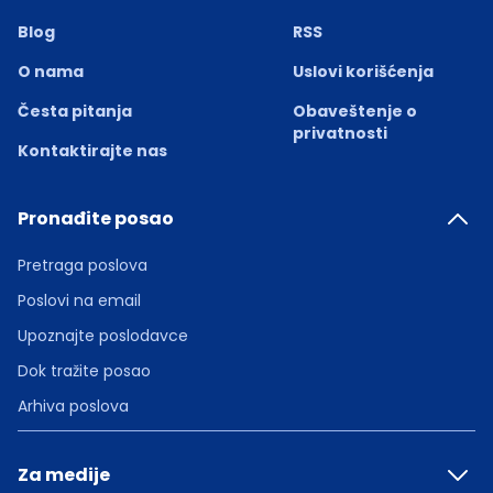
Blog
RSS
O nama
Uslovi korišćenja
Česta pitanja
Obaveštenje o
privatnosti
Kontaktirajte nas
Pronađite posao
Pretraga poslova
Poslovi na email
Upoznajte poslodavce
Dok tražite posao
Arhiva poslova
Za medije