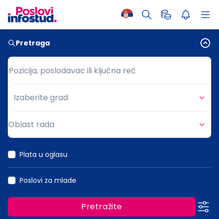
Pretraga
Pozicija, poslodavac ili ključna reč
Pozicija, poslodavac ili ključna reč
Izaberite grad
Grad
Oblast rada
Oblast rada
Plata u oglasu
Poslovi za mlade
Pretražite