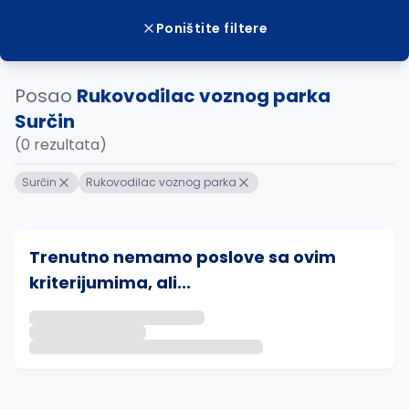
Poništite filtere
Posao
Rukovodilac voznog parka
Surčin
(0 rezultata)
Surčin
Rukovodilac voznog parka
Trenutno nemamo poslove sa ovim
kriterijumima, ali...
Ako sačuvate ovu pretragu, obavestićemo vas putem 