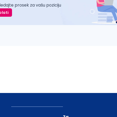
ledajte prosek za vašu poziciju
plati
Za