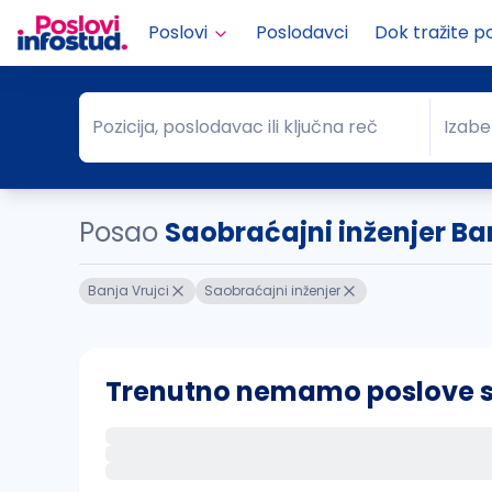
Poslovi
Poslodavci
Dok tražite p
Pozicija, poslodavac ili ključna reč
Izabe
Pozicija, poslodavac ili ključna reč
Grad
Posao
Saobraćajni inženjer Ba
Banja Vrujci
Saobraćajni inženjer
Trenutno nemamo poslove sa 
Ako sačuvate ovu pretragu, obavestićemo va