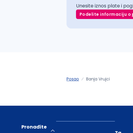
Unesite iznos plate i pog
Podelite informaciju o 
Posao
Banja Vrujci
Pronađite
Za