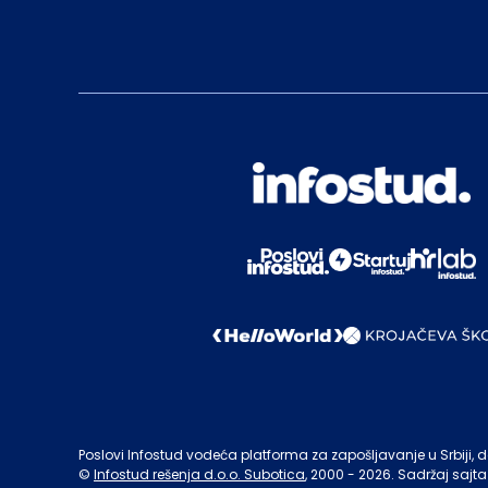
Poslovi Infostud vodeća platforma za zapošljavanje u Srbiji, de
©
Infostud rešenja d.o.o. Subotica
, 2000 -
2026
. Sadržaj sajta