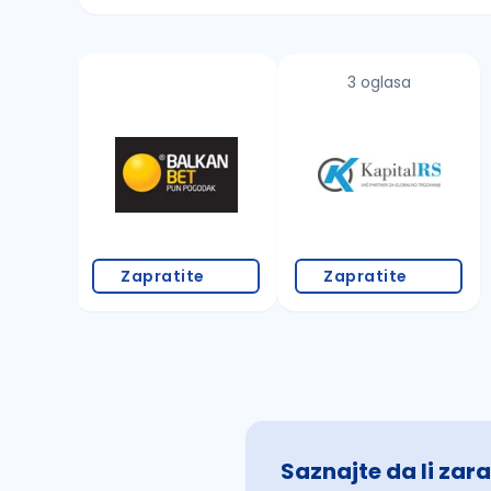
Sačuvajte pretragu
3 oglasa
Takođe možete da:
proverite pravopisne greške (koristite č, ć,
povećajte radijus za odabrani grad
promenite odabrane filtere pretrage
Zapratite
Zapratite
Saznajte da li zara