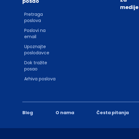
posao
medije
Pretraga
poslova
Poslovi na
email
Upoznajte
poslodavce
Dok tražite
posao
Arhiva poslova
Blog
O nama
Česta pitanja