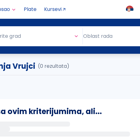
osao
Plate
Kursevi
Oblast rada
rite grad
Oblast rada
nja Vrujci
(0 rezultata)
ovim kriterijumima, ali...
s putem email-a kada se pojave novi poslovi.