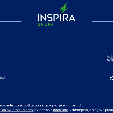
o centra za zapošljavanje i razvoj karijere - Infostud.
Poslovi.infostud.com
je vlasništvo
Infostuda
. Zabranjeno je njegovo preu