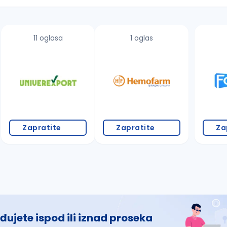
11 oglasa
1 oglas
 š, đ, ž, dž)
Zapratite
Zapratite
Za
đujete ispod ili iznad proseka