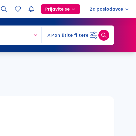
Prijavite se
Za poslodavce
Poništite filtere