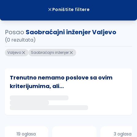
Poništite filtere
Posao
Saobraćajni inženjer Valjevo
(0 rezultata)
Valjevo
Saobraćajni inženjer
Trenutno nemamo poslove sa ovim
kriterijumima, ali...
Ako sačuvate ovu pretragu, obavestićemo vas putem 
uvajte pretragu
19 oglasa
3 oglasa