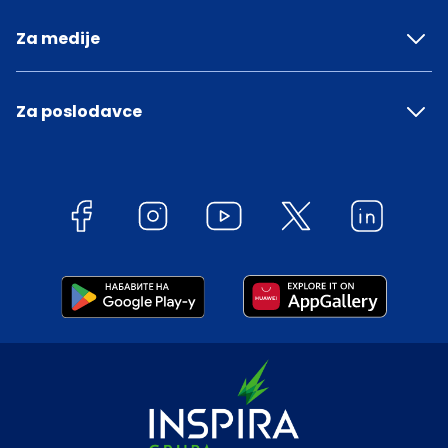
Za medije
Za poslodavce