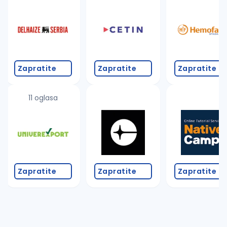
Takođe možete da:
proverite pravopisne greške (koristite č, ć, š, đ, ž,
povećajte radijus za odabrani grad
promenite odabrane filtere pretrage
Zapratite
Zapratite
Zapratite
11 oglasa
Zapratite
Zapratite
Zapratite