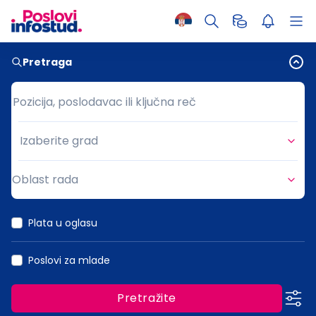
Pretraga
Pozicija, poslodavac ili ključna reč
Pozicija, poslodavac ili ključna reč
Izaberite grad
Grad
Oblast rada
Oblast rada
Plata u oglasu
Poslovi za mlade
Pretražite