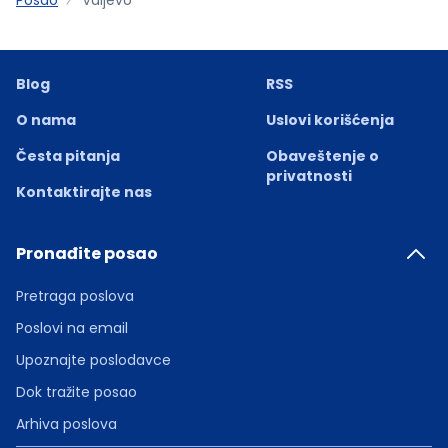
Blog
RSS
O nama
Uslovi korišćenja
Česta pitanja
Obaveštenje o
privatnosti
Kontaktirajte nas
Pronađite posao
Pretraga poslova
Poslovi na email
Upoznajte poslodavce
Dok tražite posao
Arhiva poslova