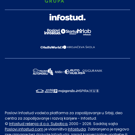
Poslovi Infostud vodeća platforma za zapošljavanje u Srbiji, deo
centra za zapošljavanje i razvoj karijere - Infostud.
©
Infostud rešenja d.o.o. Subotica
, 2000 -
2026
. Sadržaj sajta
Poslovi.infostud.com
je vlasništvo
Infostuda
. Zabranjeno je njegovo
preuzimanje bez dozvole
Infostuda
, zarad komercijalne upotrebe ili