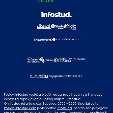
Poslovi Infostud vodeća platforma za zapošljavanje u Srbiji, deo
centra za zapošljavanje i razvoj karijere - Infostud.
©
Infostud rešenja d.o.o. Subotica
, 2000 -
2026
. Sadržaj sajta
Poslovi.infostud.com
je vlasništvo
Infostuda
. Zabranjeno je njegovo
preuzimanje bez dozvole
Infostuda
, zarad komercijalne upotrebe ili