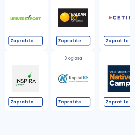
Takođe možete da:
proverite pravopisne greške (koristite č, ć, š, đ, ž,
povećajte radijus za odabrani grad
promenite odabrane filtere pretrage
Zapratite
Zapratite
Zapratite
3 oglasa
Zapratite
Zapratite
Zapratite