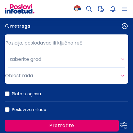
Pretraga
Pozicija, poslodavac ili ključna reč
Pozicija, poslodavac ili ključna reč
Izaberite grad
Grad
Oblast rada
Oblast rada
Plata u oglasu
Poslovi za mlade
Pretražite