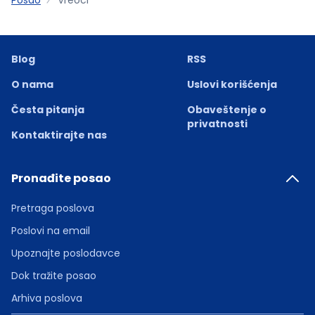
Blog
RSS
O nama
Uslovi korišćenja
Česta pitanja
Obaveštenje o
privatnosti
Kontaktirajte nas
Pronađite posao
Pretraga poslova
Poslovi na email
Upoznajte poslodavce
Dok tražite posao
Arhiva poslova