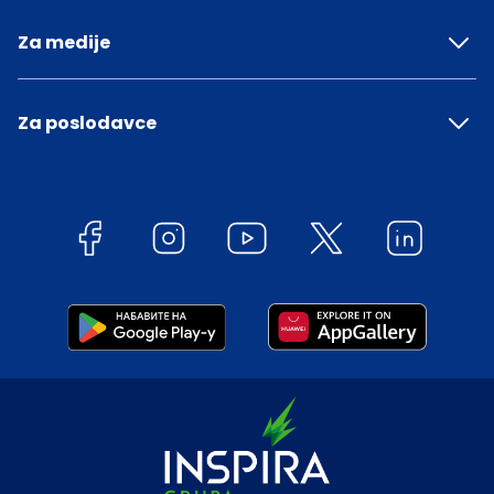
Za medije
Za poslodavce