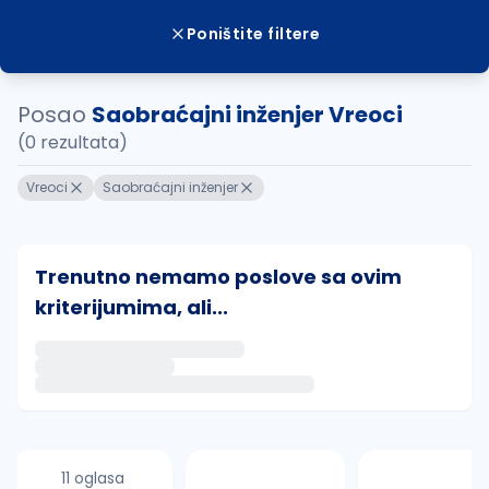
Poništite filtere
Posao
Saobraćajni inženjer Vreoci
(0 rezultata)
Vreoci
Saobraćajni inženjer
Trenutno nemamo poslove sa ovim
kriterijumima, ali...
Ako sačuvate ovu pretragu, obavestićemo vas putem 
uvajte pretragu
11 oglasa