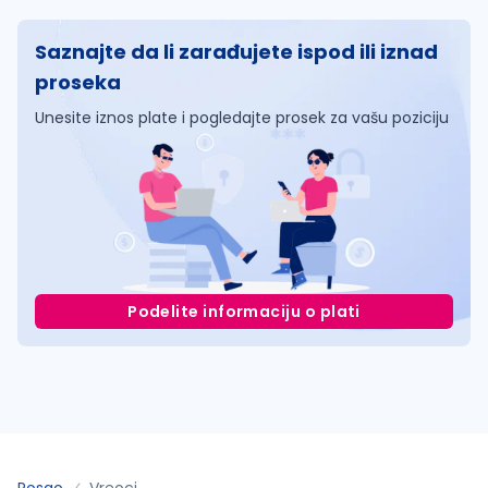
Saznajte da li zarađujete ispod ili iznad
proseka
Unesite iznos plate i pogledajte prosek za vašu poziciju
Podelite informaciju o plati
Posao
Vreoci