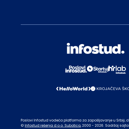
Poslovi Infostud vodeća platforma za zapošljavanje u Srbiji, de
©
Infostud rešenja d.o.o. Subotica
, 2000 -
2026
. Sadržaj sajta