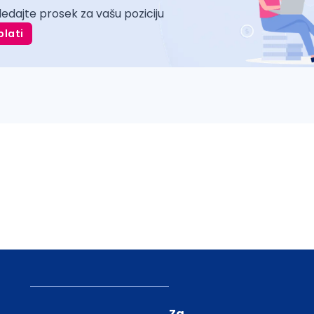
ledajte prosek za vašu poziciju
plati
Za