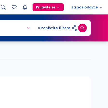
Prijavite se
Za poslodavce
Poništite filtere