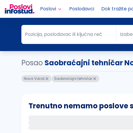
Poslovi
Poslodavci
Dok tražite p
Pozicija, poslodavac ili ključna reč
Izabe
Pozicija, poslodavac ili ključna reč
Grad
Posao
Saobraćajni tehničar N
Nova Varoš
Saobraćajni tehničar
Trenutno nemamo poslove sa 
Ako sačuvate ovu pretragu, obavestićemo va