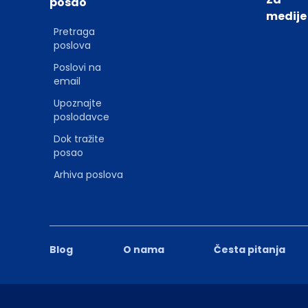
posao
medije
Pretraga
poslova
Poslovi na
email
Upoznajte
poslodavce
Dok tražite
posao
Arhiva poslova
Blog
O nama
Česta pitanja