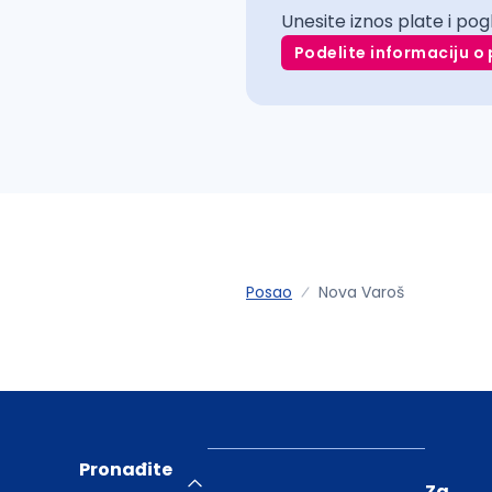
Unesite iznos plate i pog
Podelite informaciju o 
Posao
Nova Varoš
Pronađite
Za