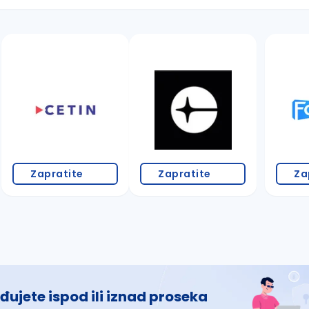
 š, đ, ž, dž)
Zapratite
Zapratite
Za
đujete ispod ili iznad proseka