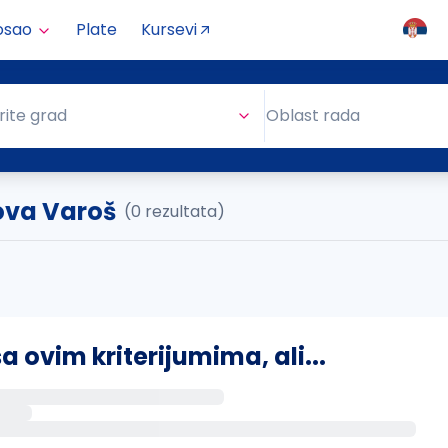
osao
Plate
Kursevi
Oblast rada
rite grad
Oblast rada
ova Varoš
(0 rezultata)
ovim kriterijumima, ali...
s putem email-a kada se pojave novi poslovi.