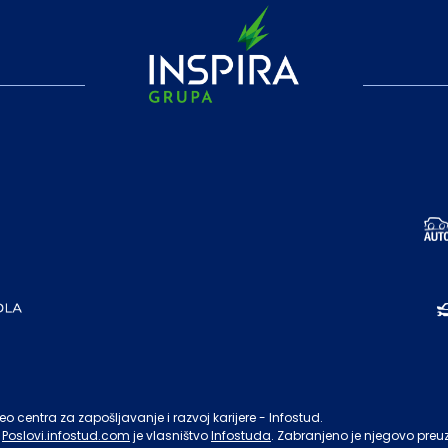
o centra za zapošljavanje i razvoj karijere - Infostud.
Poslovi.infostud.com
je vlasništvo
Infostuda
. Zabranjeno je njegovo preu