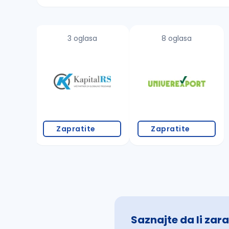
Sačuvajte pretragu
3 oglasa
8 oglasa
Takođe možete da:
proverite pravopisne greške (koristite č, ć,
povećajte radijus za odabrani grad
promenite odabrane filtere pretrage
Zapratite
Zapratite
Saznajte da li zara