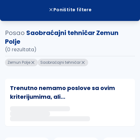
Poništite filtere
Posao
Saobraćajni tehničar Zemun
Polje
(0 rezultata)
Zemun Polje
Saobraćajni tehničar
Trenutno nemamo poslove sa ovim
kriterijumima, ali...
Ako sačuvate ovu pretragu, obavestićemo vas putem 