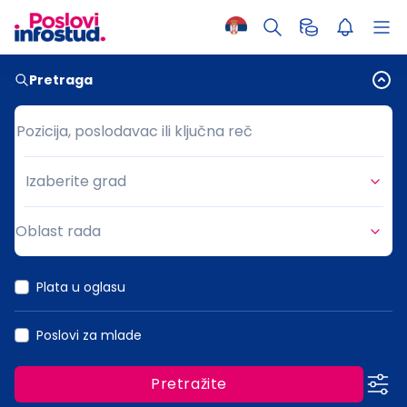
Pretraga
Pozicija, poslodavac ili ključna reč
Pozicija, poslodavac ili ključna reč
Izaberite grad
Grad
Oblast rada
Oblast rada
Plata u oglasu
Poslovi za mlade
Pretražite