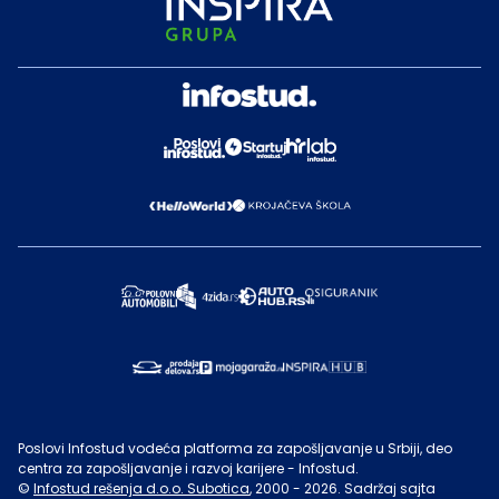
Poslovi Infostud vodeća platforma za zapošljavanje u Srbiji, deo
centra za zapošljavanje i razvoj karijere - Infostud.
©
Infostud rešenja d.o.o. Subotica
, 2000 -
2026
. Sadržaj sajta