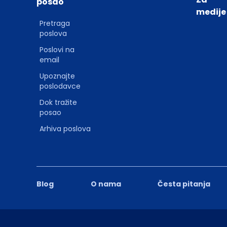
posao
medije
Pretraga
poslova
Poslovi na
email
Upoznajte
poslodavce
Dok tražite
posao
Arhiva poslova
Blog
O nama
Česta pitanja