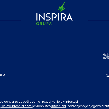
o centra za zapošljavanje i razvoj karijere - Infostud.
Poslovi.infostud.com
je vlasništvo
Infostuda
. Zabranjeno je njegovo preu