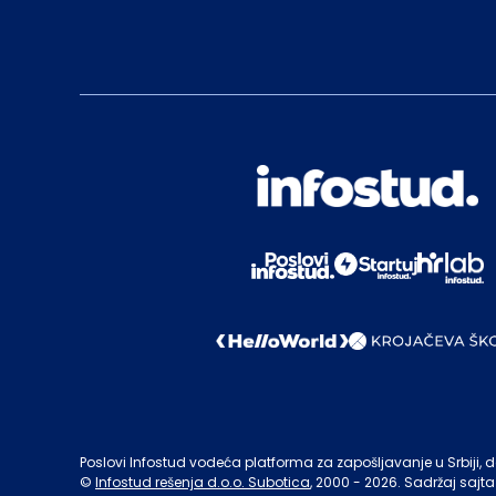
Poslovi Infostud vodeća platforma za zapošljavanje u Srbiji, de
©
Infostud rešenja d.o.o. Subotica
, 2000 -
2026
. Sadržaj sajta