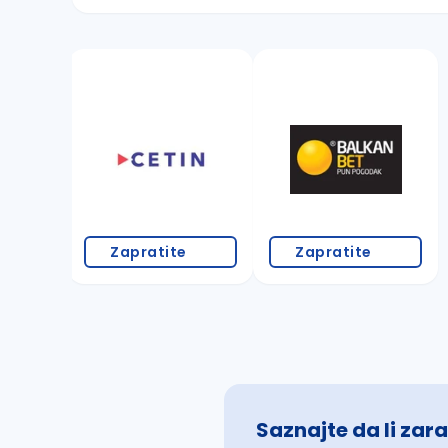
Sačuvajte pretragu
Takođe možete da:
proverite pravopisne greške (koristite č, ć,
povećajte radijus za odabrani grad
promenite odabrane filtere pretrage
Zapratite
Zapratite
Saznajte da li zara