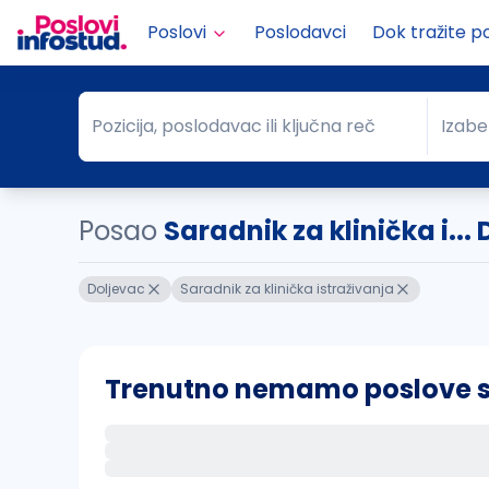
Poslovi
Poslodavci
Dok tražite p
Pozicija, poslodavac ili ključna reč
Izabe
Pozicija, poslodavac ili ključna reč
Grad
Posao
Saradnik za klinička i...
Doljevac
Saradnik za klinička istraživanja
Trenutno nemamo poslove sa 
Ako sačuvate ovu pretragu, obavestićemo va