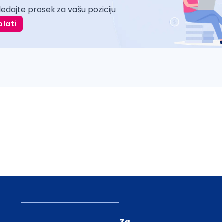
ledajte prosek za vašu poziciju
plati
Za