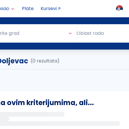
osao
Plate
Kursevi
Oblast rada
rite grad
Oblast rada
 Doljevac
(0 rezultata)
ovim kriterijumima, ali...
s putem email-a kada se pojave novi poslovi.