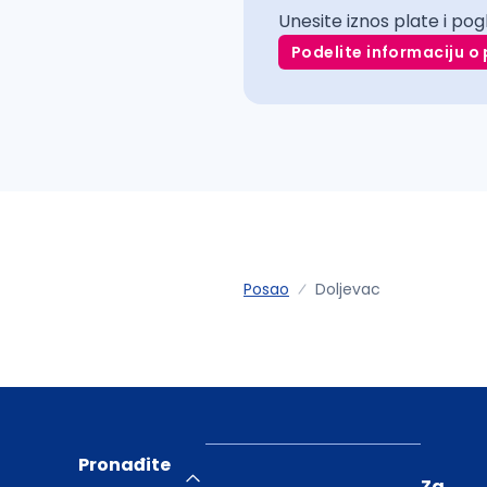
Unesite iznos plate i pog
Podelite informaciju o 
Posao
Doljevac
Pronađite
Za