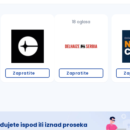
18 oglasa
 š, đ, ž, dž)
Zapratite
Zapratite
Za
đujete ispod ili iznad proseka