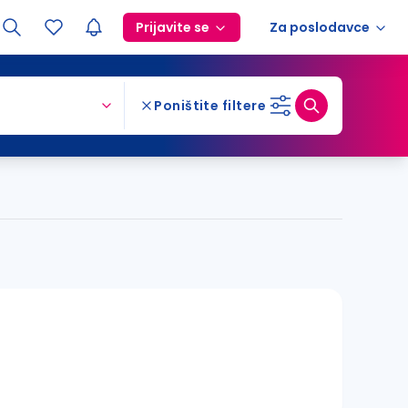
Prijavite se
Za poslodavce
Poništite filtere