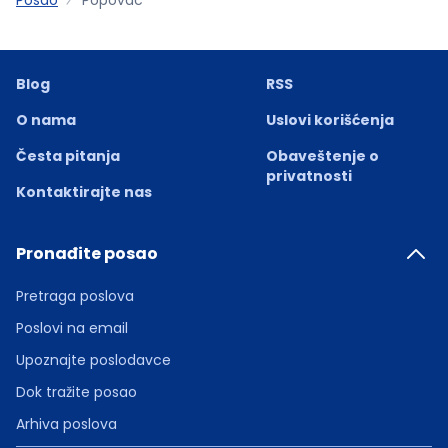
Blog
RSS
O nama
Uslovi korišćenja
Česta pitanja
Obaveštenje o
privatnosti
Kontaktirajte nas
Pronađite posao
Pretraga poslova
Poslovi na email
Upoznajte poslodavce
Dok tražite posao
Arhiva poslova