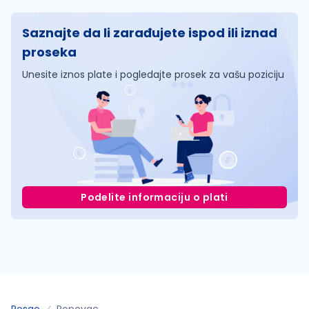
Saznajte da li zarađujete ispod ili iznad
proseka
Unesite iznos plate i pogledajte prosek za vašu poziciju
Podelite informaciju o plati
Posao
Popovac