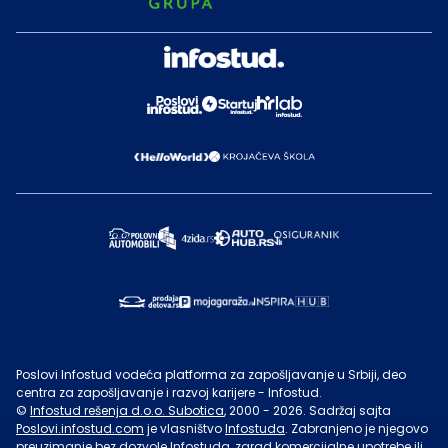
Poslovi Infostud vodeća platforma za zapošljavanje u Srbiji, deo
centra za zapošljavanje i razvoj karijere - Infostud.
©
Infostud rešenja d.o.o. Subotica
, 2000 -
2026
. Sadržaj sajta
Poslovi.infostud.com
je vlasništvo
Infostuda
. Zabranjeno je njegovo
preuzimanje bez dozvole
Infostuda
, zarad komercijalne upotrebe ili