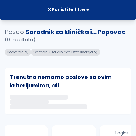
Poništite filtere
Posao
Saradnik za klinička i... Popovac
(0 rezultata)
Popovac
Saradnik za klinička istraživanja
Trenutno nemamo poslove sa ovim
kriterijumima, ali...
Ako sačuvate ovu pretragu, obavestićemo vas putem 
uvajte pretragu
1 oglas