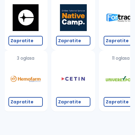
Takođe možete da:
proverite pravopisne greške (koristite č, ć, š, đ, ž,
povećajte radijus za odabrani grad
promenite odabrane filtere pretrage
Zapratite
Zapratite
Zapratite
3 oglasa
11 oglasa
Zapratite
Zapratite
Zapratite