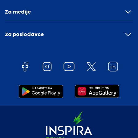
Za medije
Za poslodavce