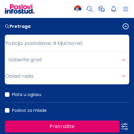
Pretraga
Pozicija, poslodavac ili ključna reč
Pozicija, poslodavac ili ključna reč
Izaberite grad
Grad
Oblast rada
Oblast rada
Plata u oglasu
Poslovi za mlade
Pretražite