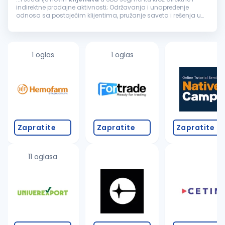
indirektne prodajne aktivnosti; Održavanja i unapređenje
odnosa sa postojećim klijentima, pružanje saveta i rešenja u
vezi sa finansijskim problemima klijenta vezano za korišćenje
proizvoda banke...
1 oglas
1 oglas
Zapratite
Zapratite
Zapratite
11 oglasa