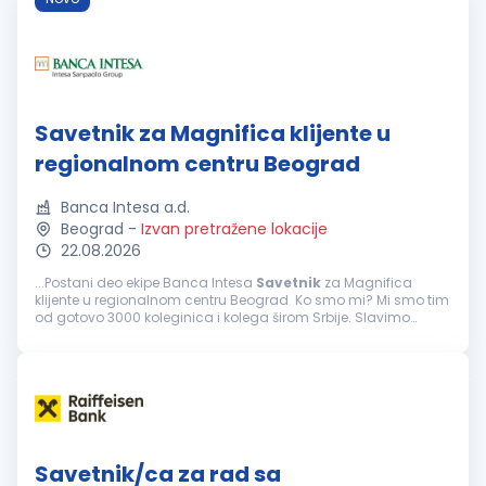
Savetnik za Magnifica klijente u
regionalnom centru Beograd
Banca Intesa a.d.
Beograd
-
Izvan pretražene lokacije
22.08.2026
...Postani deo ekipe Banca Intesa
Savetnik
za Magnifica
klijente u regionalnom centru Beograd Ko smo mi? Mi smo tim
od gotovo 3000 koleginica i kolega širom Srbije. Slavimo
jedinstvenost i negujemo kulturu otvorenog feedback-a, jer
samo...
Savetnik/ca za rad sa