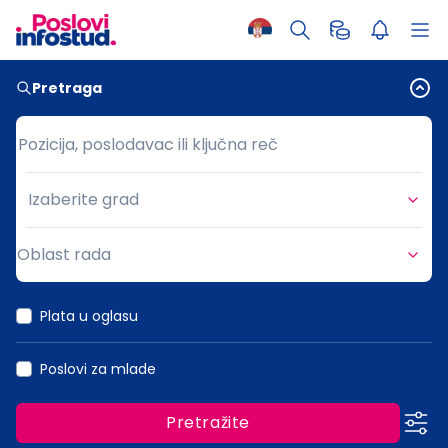
Pretraga
Pozicija, poslodavac ili ključna reč
Pozicija, poslodavac ili ključna reč
Izaberite grad
Grad
Oblast rada
Oblast rada
Plata u oglasu
Poslovi za mlade
Pretražite