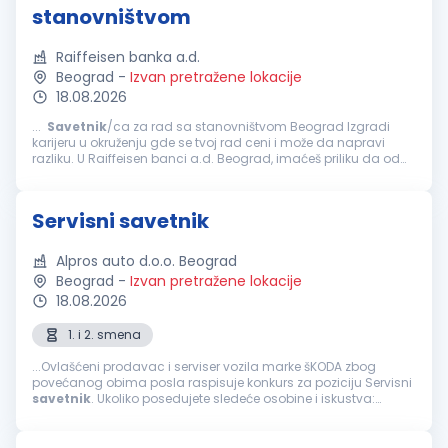
stanovništvom
Raiffeisen banka a.d.
Beograd
-
Izvan pretražene lokacije
18.08.2026
...
Savetnik
/ca za rad sa stanovništvom Beograd Izgradi
karijeru u okruženju gde se tvoj rad ceni i može da napravi
razliku. U Raiffeisen banci a.d. Beograd, imaćeš priliku da od
početka preuzmeš odgovornost i iskusiš razvoj koji je mnogo
više...
Servisni savetnik
Alpros auto d.o.o. Beograd
Beograd
-
Izvan pretražene lokacije
18.08.2026
1. i 2. smena
...Ovlašćeni prodavac i serviser vozila marke šKODA zbog
povećanog obima posla raspisuje konkurs za poziciju Servisni
savetnik
. Ukoliko posedujete sledeće osobine i iskustva:
Srednja stručna sprema – III/IV stepen tehničkog usmerenja -
minimum...