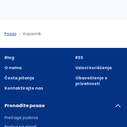
Posao
Kopaonik
Blog
RSS
O nama
Uslovi korišćenja
Česta pitanja
Obaveštenje o
privatnosti
Kontaktirajte nas
Pronađite posao
Pretraga poslova
Poslovi na email