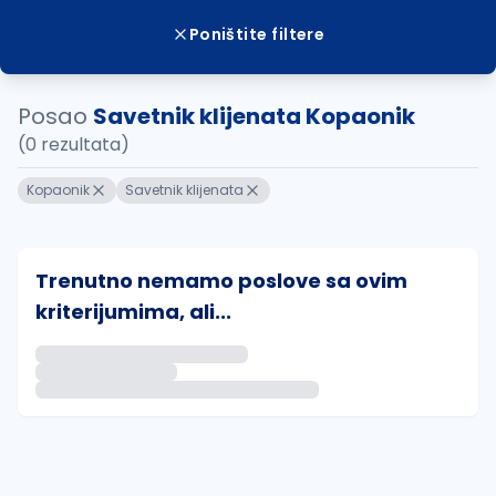
Poništite filtere
Posao
Savetnik klijenata Kopaonik
(0 rezultata)
Kopaonik
Savetnik klijenata
Trenutno nemamo poslove sa ovim
kriterijumima, ali...
Ako sačuvate ovu pretragu, obavestićemo vas putem 
uvajte pretragu