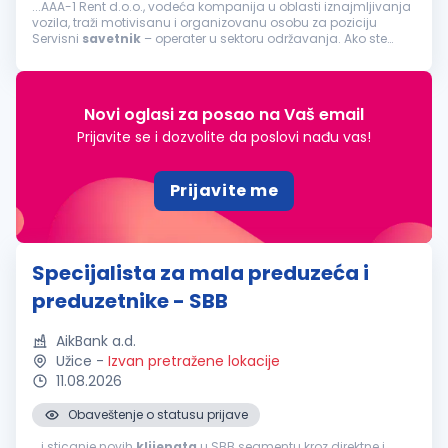
...AAA-1 Rent d.o.o., vodeća kompanija u oblasti iznajmljivanja
vozila, traži motivisanu i organizovanu osobu za poziciju
Servisni
savetnik
– operater u sektoru održavanja. Ako ste
spremni za dinamičan posao u Beogradu i želite da postanete
deo...
Novi oglasi za posao na Vaš email
Prijavite se i dozvolite da poslovi nađu vas!
Prijavite me
Specijalista za mala preduzeća i
preduzetnike - SBB
AikBank a.d.
Užice
-
Izvan pretražene lokacije
11.08.2026
Obaveštenje o statusu prijave
...i sticanje novih
klijenata
u SBB segmentu kroz direktne i